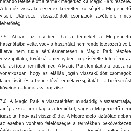
határidő letelte előtt a termék
megérkezik a Magic Park részére.
A termék visszaküldésének közvetlen
költségét a Megrendelő
viseli. Utánvéttel visszaküldött csomagok átvételére
ninc
lehetőség.
7.5. Abban az esetben, ha a terméket a Megrendelő
használatba vette, vagy a
használat nem rendeltetésszerű volt
illetve nem tudja sérülésmentesen a
Magic Park részér
visszajuttatni, továbbá amennyiben megkísérelte
telepíteni a
elállási joga nem illeti meg. A Magic Park fenntartja a jogot
arr
vonatkozóan, hogy az elállás jogán visszaküldött csomagok
kibontását,
és a benne lévő termék vizsgálatát – a beérkezést
követően – kamerával
rögzítse.
7.6. A Magic Park a visszatérítést mindaddig visszatarthatja,
amíg vissza
nem kapta a terméket, vagy a Megrendelő ne
igazolta, hogy azt
visszaküldte. A Megrendelő kizárólag abba
az esetben vonható felelősségre
a termékben bekövetkezett
értékcsökkenés miatt, ha az a termék jellegének,