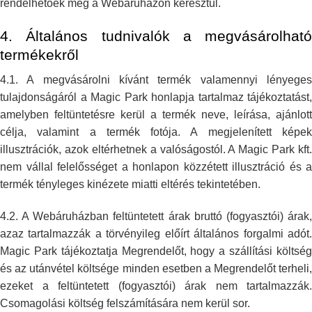
rendelhetőek meg a Webáruházon keresztül.
4. Általános tudnivalók a megvásárolható
termékekről
4.1. A megvásárolni kívánt termék valamennyi lényeges
tulajdonságáról a
Magic Park honlapja tartalmaz tájékoztatást,
amelyben feltüntetésre kerül a
termék neve, leírása, ajánlott
célja, valamint a termék fotója. A
megjelenített képe
illusztrációk, azok eltérhetnek a valóságostól. A Magic
Park kft.
nem vállal felelősséget a honlapon közzétett illusztráció és a
termék tényleges kinézete miatti eltérés tekintetében.
4.2. A Webáruházban feltüntetett árak bruttó (fogyasztói) árak,
azaz
tartalmazzák a törvényileg előírt általános forgalmi adót.
Magic Park
tájékoztatja Megrendelőt, hogy a szállítási költsé
és az utánvétel
költsége minden esetben a Megrendelőt terheli,
ezeket a feltüntetett
(fogyasztói) árak nem tartalmazzák.
Csomagolási költség felszámítására nem
kerül sor.