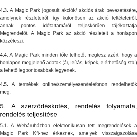
4.3. A Magic Park jogosult akciók/ akciós árak bevezetésére,
amelynek
részleteiről, így különösen az akció feltételeiről,
annak pontos
időtartamáról teljeskörűen tájékoztatja
Megrendelőt. A Magic Park az akció
részleteit a honlapon
közzéteszi.
4.4. A Magic Park minden tőle telhetőt megtesz azért, hogy a
honlapon
megjelenő adatok (ár, leírás, képek, elérhetőség stb.)
a lehető
legpontosabbak legyenek.
4.5. A termékek online/személyesen/telefonon rendelhetők
meg.
5. A szerződéskötés, rendelés folyamata,
rendelés teljesítése
5.1. A Webáruházban elektronikusan tett megrendelések a
Magic Park Kft-hez
érkeznek, amelyek visszaigazolás