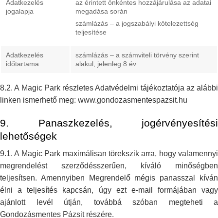
Adatkezelés
az érintett önkéntes hozzájárulása az adatai
jogalapja
megadása során
számlázás – a jogszabályi kötelezettség
teljesítése
Adatkezelés
számlázás – a számviteli törvény szerint
időtartama
alakul, jelenleg 8
év
8.2. A Magic Park részletes Adatvédelmi tájékoztatója az alábbi
linken
ismerhető meg: www.gondozasmentespazsit.hu
9. Panaszkezelés, jogérvényesítési
lehetőségek
9.1. A Magic Park maximálisan törekszik arra, hogy valamennyi
megrendelést
szerződésszerűen, kíváló minőségben
teljesítsen. Amennyiben Megrendelő
mégis panasszal kívá
élni a teljesítés kapcsán, úgy ezt e-mail formájában
vagy
ajánlott levél útján, továbbá szóban megteheti a
Gondozásmentes Pázsit
részére.