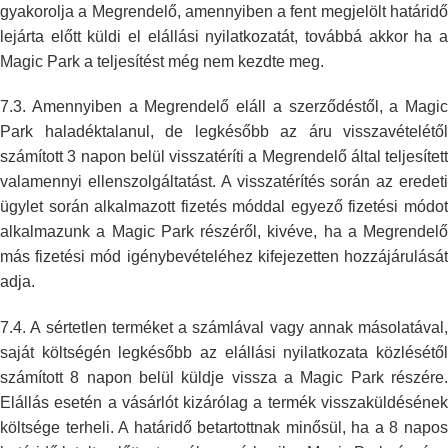
gyakorolja a Megrendelő, amennyiben a fent megjelölt határidő
lejárta előtt
küldi el elállási nyilatkozatát, továbbá akkor ha 
Magic Park a
teljesítést még nem kezdte meg.
7.3. Amennyiben a Megrendelő eláll a szerződéstől, a Magic
Park
haladéktalanul, de legkésőbb az áru visszavételétől
számított 3 napon belül
visszatéríti a Megrendelő által teljesített
valamennyi ellenszolgáltatást.
A visszatérítés során az eredet
ügylet során alkalmazott fizetés móddal
egyező fizetési módo
alkalmazunk a Magic Park részéről, kivéve, ha a
Megrendelő
más fizetési mód igénybevételéhez kifejezetten hozzájárulását
adja.
7.4. A sértetlen terméket a számlával vagy annak másolatával,
saját
költségén legkésőbb az elállási nyilatkozata közlésétől
számított 8 napon
belül küldje vissza a Magic Park részére
Elállás esetén a vásárlót
kizárólag a termék visszaküldéséne
költsége terheli. A határidő
betartottnak minősül, ha a 8 napo