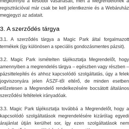
megkönnyíti a
későbbi vásárlásait, mert a Megrendelőnek a
regisztrációval már csak be
kell jelentkeznie és a Webáruház
megjegyzi az adatait.
3. A szerződés tárgya
3.1. A szerződés tárgya a Magic Park által forgalmazott
termékek (így
különösen a speciális gondozásmentes pázsit).
3.2. Magic Park ismételten tájékoztatja Megrendelőt, hogy
amennyiben a
megrendelés tárgya – egészben vagy részben –
pázsittelepítés és ahhoz
kapcsolódó szolgáltatás, úgy a fele
jogviszonyára jelen ÁSZF-től eltérő,
de minden esetben
előzetesen a Megrendelő rendelkezésére bocsátott
általáno
szerződési feltételek irányadóak.
3.3. Magic Park tájékoztatja továbbá a Megrendelőt, hogy a
kapcsolódó
szolgáltatások megrendelésére kizárólag egyedi
árajánlat útján kerülhet
sor, így ezen szolgáltatások ne