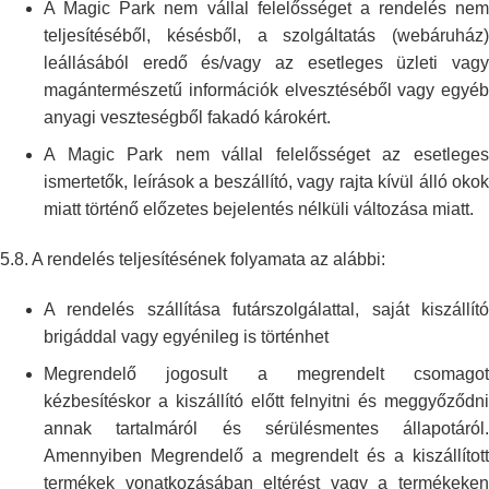
A Magic Park nem vállal felelősséget a rendelés nem
teljesítéséből,
késésből, a szolgáltatás (webáruház)
leállásából eredő és/vagy az esetleges
üzleti vag
magántermészetű információk elvesztéséből vagy egyéb
anyagi
veszteségből fakadó károkért.
A Magic Park nem vállal felelősséget az esetleges
ismertetők, leírások a
beszállító, vagy rajta kívül álló okok
miatt történő előzetes bejelentés
nélküli változása miatt.
5.8. A rendelés teljesítésének folyamata az alábbi:
A rendelés szállítása futárszolgálattal, saját kiszállító
brigáddal vagy
egyénileg is történhet
Megrendelő jogosult a megrendelt csomagot
kézbesítéskor a kiszállító
előtt felnyitni és meggyőződn
annak tartalmáról és sérülésmentes
állapotáról.
Amennyiben Megrendelő a megrendelt és a kiszállított
termékek
vonatkozásában eltérést vagy a termékeken