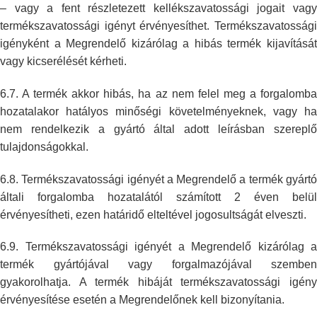
– vagy a fent
részletezett kellékszavatossági jogait vag
termékszavatossági igényt
érvényesíthet. Termékszavatosság
igényként a Megrendelő kizárólag a hibás
termék kijavításá
vagy kicserélését kérheti.
6.7. A termék akkor hibás, ha az nem felel meg a forgalomba
hozatalakor
hatályos minőségi követelményeknek, vagy ha
nem rendelkezik a gyártó által
adott leírásban szerepl
tulajdonságokkal.
6.8. Termékszavatossági igényét a Megrendelő a termék gyártó
általi
forgalomba hozatalától számított 2 éven belül
érvényesítheti, ezen határidő
elteltével jogosultságát elveszti.
6.9. Termékszavatossági igényét a Megrendelő kizárólag a
termék gyártójával
vagy forgalmazójával szemben
gyakorolhatja. A termék hibáját
termékszavatossági igén
érvényesítése esetén a Megrendelőnek kell
bizonyítania.