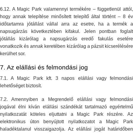
6.12. A Magic Park valamennyi termékére – függetlenül attól,
hogy annak
telepítése minősített telepítő által történt – 8 é
időtartamra jótállást
vállal arra az esetre, ha a termék 
napsugárzás következtében kifakul.
Jelen pontban foglal
jótállás kizárólag a napsugárzás eredő fakulás
esetér
vonatkozik és annak keretében kizárólag a pázsit kicserélésére
kerülhet sor.
7. Az elállási és felmondási jog
7.1. A Magic Park kft. 3 napos elállási vagy felmondási
lehetőséget
biztosít.
7.2. Amennyiben a Megrendelő elállási vagy felmondási
jogával élni kíván
elállási szándékát tartalmazó egyértelm
nyilatkozatát köteles eljuttatni a
Magic Park részére. A
elektronikus úton benyújtott nyilatkozatot a Magic
Par
haladéktalanul visszaigazolja. Az elállási jogát határidőben