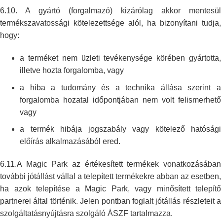
6.10. A gyártó (forgalmazó) kizárólag akkor mentesül
termékszavatossági
kötelezettsége alól, ha bizonyítani tudja,
hogy:
a terméket nem üzleti tevékenysége körében gyártotta,
illetve hozta
forgalomba, vagy
a hiba a tudomány és a technika állása szerint a
forgalomba hozatal
időpontjában nem volt felismerhető
vagy
a termék hibája jogszabály vagy kötelező hatósági
előírás alkalmazásából
ered.
6.11.A Magic Park az értékesített termékek vonatkozásában
további jótállást
vállal a telepített termékekre abban az esetben,
ha azok telepítése a Magic
Park, vagy minősített telepítő
partnerei által történik. Jelen pontban
foglalt jótállás részleteit a
szolgáltatásnyújtásra szolgáló ÁSZF
tartalmazza.