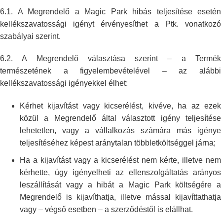
6.1. A Megrendelő a Magic Park hibás teljesítése esetén
kellékszavatossági
igényt érvényesíthet a Ptk. vonatkozó
szabályai szerint.
6.2. A Megrendelő választása szerint – a Termék
természetének a
figyelembevételével – az alább
kellékszavatossági igényekkel élhet:
Kérhet kijavítást vagy kicserélést, kivéve, ha az ezek
közül a Megrendelő
által választott igény teljesítés
lehetetlen, vagy a vállalkozás számára
más igénye
teljesítéséhez képest aránytalan többletköltséggel járna;
Ha a kijavítást vagy a kicserélést nem kérte, illetve nem
kérhette, úgy
igényelheti az ellenszolgáltatás arányo
leszállítását vagy a hibát a Magic
Park költségére a
Megrendelő is kijavíthatja, illetve mással
kijavíttathatja
vagy – végső esetben – a szerződéstől is elállhat.