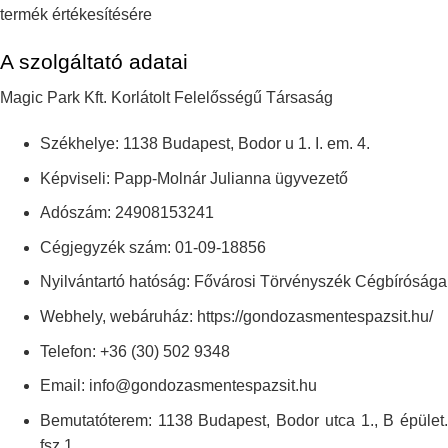
termék értékesítésére
A szolgáltató adatai
Magic Park Kft. Korlátolt Felelősségű Társaság
Székhelye: 1138 Budapest, Bodor u 1. I. em. 4.
Képviseli: Papp-Molnár Julianna ügyvezető
Adószám: 24908153241
Cégjegyzék szám: 01-09-18856
Nyilvántartó hatóság: Fővárosi Törvényszék Cégbírósága
Webhely, webáruház: https://gondozasmentespazsit.hu/
Telefon: +36 (30) 502 9348
Email: info@gondozasmentespazsit.hu
Bemutatóterem: 1138 Budapest, Bodor utca 1., B épület.
fsz 1.