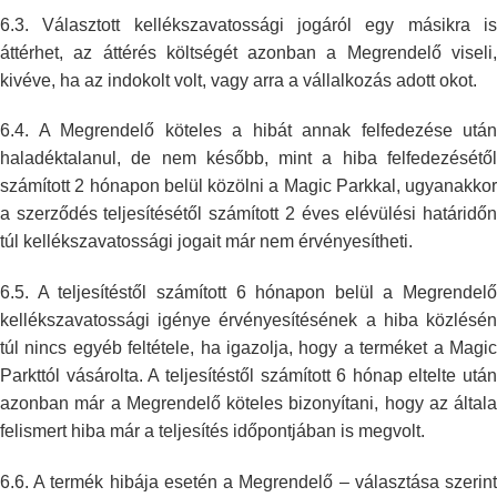
6.3. Választott kellékszavatossági jogáról egy másikra is
áttérhet, az
áttérés költségét azonban a Megrendelő viseli
kivéve, ha az indokolt volt,
vagy arra a vállalkozás adott okot.
6.4. A Megrendelő köteles a hibát annak felfedezése után
haladéktalanul, de
nem később, mint a hiba felfedezésétő
számított 2 hónapon belül közölni a
Magic Parkkal, ugyanakkor
a szerződés teljesítésétől számított 2 éves
elévülési határidő
túl kellékszavatossági jogait már nem érvényesítheti.
6.5. A teljesítéstől számított 6 hónapon belül a Megrendelő
kellékszavatossági igénye érvényesítésének a hiba közlésén
túl nincs egyéb
feltétele, ha igazolja, hogy a terméket a Magi
Parkttól vásárolta. A
teljesítéstől számított 6 hónap eltelte után
azonban már a Megrendelő
köteles bizonyítani, hogy az általa
felismert hiba már a teljesítés
időpontjában is megvolt.
6.6. A termék hibája esetén a Megrendelő – választása szerint