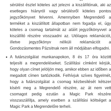
sérülést észlel köteles azt
jelezni a kiszállítónak, aki az
esetleges hiányról vagy sérülésről köteles
ponto
jegyzőkönyvet felvenni. Amennyiben Megrendelő a
terméket a
kiszállított állapotban nem fogadja el, úg
köteles a csomag tartalmát az
aláírt jegyzőkönyvvel 
kiszállító részére visszaadni az. Utólagos
reklamációt
illetve jegyzőkönyv nélküli reklamációt a
Gondozásmentes Pázsitnak
nem áll módjában elfogadni.
A futárszolgálat munkanapokon, 8 és 17 óra között
teljesíti a
megrendeléseket. Szállítási címként kérjük,
hogy olyan címet jelöljön meg,
amikor ebben az időben 
megadott címen tartózkodik. Felhívjuk szíves
figyelmét,
hogy a futárszolgálat a csomag kézbesítését kétszer
kísérli meg
a Megrendelő részére, az át nem vett
csomagot pedig ezután a Magic Park
részér
visszaszállítja, amely esetben a szállítási költséget a
Magic Park
a Megrendelőre terheli.