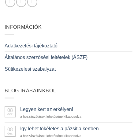
INFORMÁCIÓK
Adatkezelési tájékoztató
Általános szerzősési feltételek (ÁSZF)
Sütikezelési szabályzat
BLOG ÍRÁSAINKBÓL
Legyen kert az erkélyen!
08
dec
Legyen
a hozzászólások lehetősége kikapcsolva
kert
az
Így lehet tökéletes a pázsit a kertben
08
erkélyen!
dec
Így
a hozzászólások lehetősége kikapcsolva