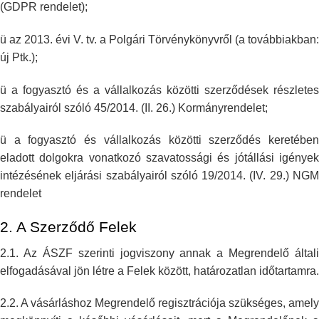
(GDPR rendelet);
ü az 2013. évi V. tv. a Polgári Törvénykönyvről (a továbbiakban:
új Ptk.);
ü a fogyasztó és a vállalkozás közötti szerződések részletes
szabályairól
szóló 45/2014. (II. 26.) Kormányrendelet;
ü a fogyasztó és vállalkozás közötti szerződés keretében
eladott dolgokra
vonatkozó szavatossági és jótállási igénye
intézésének eljárási
szabályairól szóló 19/2014. (IV. 29.) NG
rendelet
2. A Szerződő Felek
2.1. Az ÁSZF szerinti jogviszony annak a Megrendelő általi
elfogadásával
jön létre a Felek között, határozatlan időtartamra.
2.2. A vásárláshoz Megrendelő regisztrációja szükséges, amely