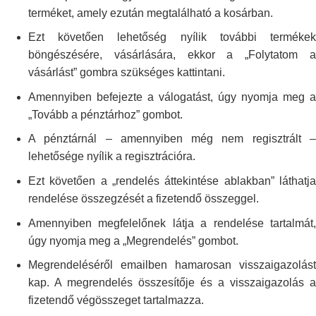
terméket, amely
ezután megtalálható a kosárban.
Ezt követően lehetőség nyílik további termékek
böngészésére, vásárlására,
ekkor a „Folytatom 
vásárlást” gombra szükséges kattintani.
Amennyiben befejezte a válogatást, úgy nyomja meg a
„Tovább a pénztárhoz”
gombot.
A pénztárnál – amennyiben még nem regisztrált –
lehetősége nyílik a
regisztrációra.
Ezt követően a „rendelés áttekintése ablakban” láthatja
rendelése
összegzését a fizetendő összeggel.
Amennyiben megfelelőnek látja a rendelése tartalmát,
úgy nyomja meg a
„Megrendelés” gombot.
Megrendeléséről emailben hamarosan visszaigazolást
kap. A megrendelés
összesítője és a visszaigazolás a
fizetendő végösszeget tartalmazza.