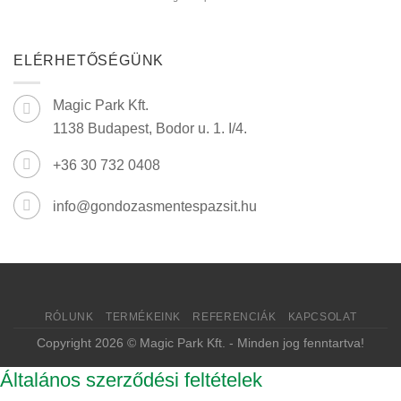
bejegyzéshez
lehet
tökéletes
a
pázsit
ELÉRHETŐSÉGÜNK
a
kertben
bejegyzéshez
Magic Park Kft.
1138 Budapest, Bodor u. 1. I/4.
+36 30 732 0408
info@gondozasmentespazsit.hu
RÓLUNK
TERMÉKEINK
REFERENCIÁK
KAPCSOLAT
Copyright 2026 © Magic Park Kft. - Minden jog fenntartva!
Általános szerződési feltételek