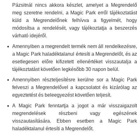
Pázsitnál nincs akkora készlet,
amelyet a Megrendelő
meg szeretne rendelni, a Magic Park erről
tájékoztatás
küld a Megrendelőnek felhívva a figyelmét, hogy
módosítsa a
rendelését, vagy tájékoztatja a beszerzé
várható idejéről.
Amennyiben a megrendelt termék nem áll rendelkezésre,
a Magic Park
haladéktalanul értesíti a Megrendelőt, és az
esetlegesen előre kifizetett
ellenértéket visszautalja 
tájékoztatást követően legkésőbb 30 napon
belül.
Amennyiben részteljesítésre kerülne sor a Magic Park
felveszi a
Megrendelővel a kapcsolatot és kizárólag a
egyeztetést és beleegyezést
követően teljesít.
A Magic Park fenntartja a jogot a már visszaigazolt
megrendelések
részbeni vagy egészének
visszautasítására. Ebben esetben a Magic Park
haladéktalanul értesíti a Megrendelőt.