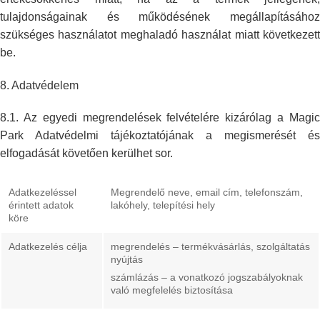
tulajdonságainak és működésének megállapításához
szükséges használatot
meghaladó használat miatt következet
be.
8.
Adatvédelem
8.1. Az egyedi megrendelések felvételére kizárólag a Magic
Park Adatvédelmi
tájékoztatójának a megismerését és
elfogadását követően kerülhet sor.
Adatkezeléssel
Megrendelő neve, email cím, telefonszám,
érintett adatok
lakóhely,
telepítési hely
köre
Adatkezelés célja
megrendelés – termékvásárlás, szolgáltatás
nyújtás
számlázás – a vonatkozó jogszabályoknak
való megfelelés
biztosítása