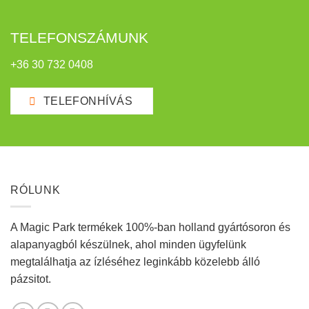
TELEFONSZÁMUNK
+36 30 732 0408
TELEFONHÍVÁS
RÓLUNK
A Magic Park termékek 100%-ban holland gyártósoron és
alapanyagból készülnek, ahol minden ügyfelünk
megtalálhatja az ízléséhez leginkább közelebb álló
pázsitot.