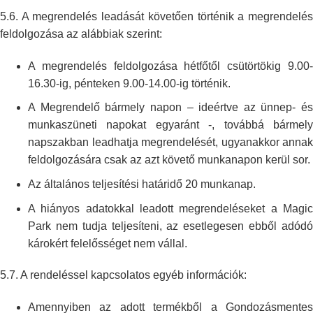
5.6. A megrendelés leadását követően történik a megrendelés
feldolgozása az
alábbiak szerint:
A megrendelés feldolgozása hétfőtől csütörtökig 9.00-
16.30-ig, pénteken
9.00-14.00-ig történik.
A Megrendelő bármely napon – ideértve az ünnep- és
munkaszüneti napokat
egyaránt -, továbbá bármel
napszakban leadhatja megrendelését, ugyanakkor
annak
feldolgozására csak az azt követő munkanapon kerül sor.
Az általános teljesítési határidő 20 munkanap.
A hiányos adatokkal leadott megrendeléseket a Magic
Park nem tudja
teljesíteni, az esetlegesen ebből adód
károkért felelősséget nem vállal.
5.7. A rendeléssel kapcsolatos egyéb információk:
Amennyiben az adott termékből a Gondozásmentes