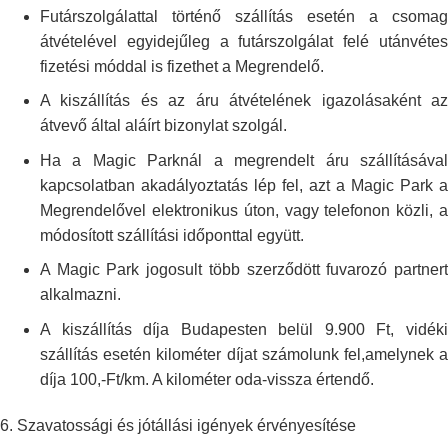
Futárszolgálattal történő szállítás esetén a csomag
átvételével
egyidejűleg a futárszolgálat felé utánvétes
fizetési móddal is fizethet a
Megrendelő.
A kiszállítás és az áru átvételének igazolásaként az
átvevő által aláírt
bizonylat szolgál.
Ha a Magic Parknál a megrendelt áru szállításával
kapcsolatban
akadályoztatás lép fel, azt a Magic Park a
Megrendelővel elektronikus úton,
vagy telefonon közli, 
módosított szállítási időponttal együtt.
A Magic Park jogosult több szerződött fuvarozó partnert
alkalmazni.
A kiszállítás díja Budapesten belül 9.900 Ft, vidéki
szállítás esetén
kilométer díjat számolunk fel,amelynek 
díja 100,-Ft/km. A kilométer
oda-vissza értendő.
6.
Szavatossági és jótállási igények érvényesítése