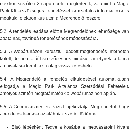
elektronikus úton 2 napon belül
megtörténik, valamint a Magic
Park Kft. a szükséges, rendeléssel
kapcsolatos információkat is
megküldi elektronikus úton a Megrendelő
részére.
5.2. A rendelés leadása előtt a Megrendelőnek lehetősége van
adatainak,
továbbá rendelésének módosítására.
5.3. A Webáruházon keresztül leadott megrendelés interneten
kötött, de nem
aláírt szerződésnek minősül, amelynek tartalm
archiválásra kerül, az
utólag visszakereshető.
5.4. A Megrendelő a rendelés elküldésével automatikusan
elfogadja a Magic
Park Általános Szerződési Feltételeit
amelyek szintén megtalálhatóak a
webáruház honlapján.
5.5. A Gondozásmentes Pázsit tájékoztatja Megrendelőt, hogy
a rendelés leadása az
alábbiak szerint történhet:
Első lépésként Tegye a kosárba a megvásárolni kívánt