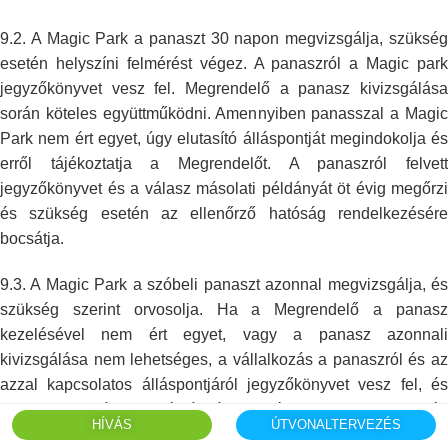
9.2. A Magic Park a panaszt 30 napon megvizsgálja, szükség
esetén helyszíni
felmérést végez. A panaszról a Magic park
jegyzőkönyvet vesz fel.
Megrendelő a panasz kivizsgálás
során köteles együttműködni. Amennyiben
panasszal a Magic
Park nem ért egyet, úgy elutasító álláspontját
megindokolja és
erről tájékoztatja a Megrendelőt. A panaszról felvett
jegyzőkönyvet és a válasz másolati példányát öt évig megőrzi
és szükség
esetén az ellenőrző hatóság rendelkezésér
bocsátja.
9.3. A Magic Park a szóbeli panaszt azonnal megvizsgálja, és
szükség
szerint orvosolja. Ha a Megrendelő a panasz
kezelésével nem ért egyet, vagy
a panasz azonnal
kivizsgálása nem lehetséges, a vállalkozás a panaszról és
az
azzal kapcsolatos álláspontjáról jegyzőkönyvet vesz fel, és
annak egy
másolati példányát személyesen panasz esetén
HÍVÁS
ÚTVONALTERVEZÉS
átadja a fogyasztónak, minden
más esetben pedig a panaszról