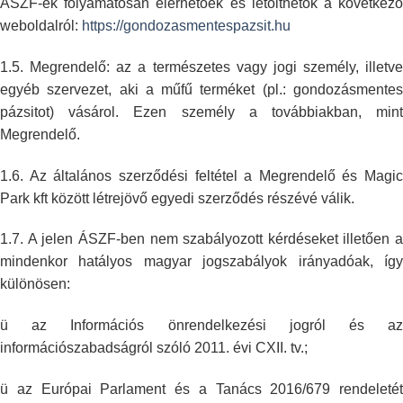
ÁSZF-ek folyamatosan elérhetőek és
letölthetők a következő
weboldalról:
https://gondozasmentespazsit.hu
1.5. Megrendelő: az a természetes vagy jogi személy, illetve
egyéb
szervezet, aki a műfű terméket (pl.: gondozásmentes
pázsitot) vásárol. Ezen
személy a továbbiakban, min
Megrendelő.
1.6. Az általános szerződési feltétel a Megrendelő és Magic
Park kft között
létrejövő egyedi szerződés részévé válik.
1.7. A jelen ÁSZF-ben nem szabályozott kérdéseket illetően a
mindenkor
hatályos magyar jogszabályok irányadóak, így
különösen:
ü az Információs önrendelkezési jogról és az
információszabadságról szóló
2011. évi CXII. tv.;
ü az Európai Parlament és a Tanács 2016/679 rendeletét