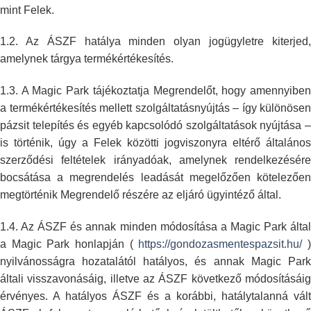
mint Felek.
1.2. Az ÁSZF hatálya minden olyan jogügyletre kiterjed,
amelynek tárgya
termékértékesítés.
1.3. A Magic Park tájékoztatja Megrendelőt, hogy amennyiben
a
termékértékesítés mellett szolgáltatásnyújtás – így különösen
pázsit
telepítés és egyéb kapcsolódó szolgáltatások nyújtása –
is történik, úgy a
Felek közötti jogviszonyra eltérő általános
szerződési feltételek
irányadóak, amelynek rendelkezésére
bocsátása a megrendelés leadását
megelőzően kötelezőe
megtörténik Megrendelő részére az eljáró ügyintéző
által.
1.4. Az ÁSZF és annak minden módosítása a Magic Park által
a Magic Park
honlapján (
https://gondozasmentespazsit.hu/
nyilvánosságra hozatalától hatályos, és annak Magic Park
általi
visszavonásáig, illetve az ÁSZF következő módosításáig
érvényes. A hatályos
ÁSZF és a korábbi, hatálytalanná vált