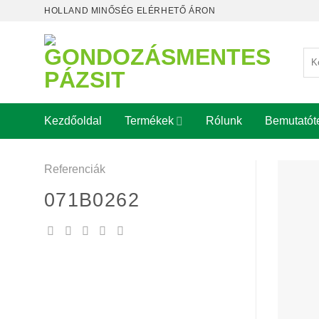
Skip
HOLLAND MINŐSÉG ELÉRHETŐ ÁRON
to
content
Ker
a
köv
Kezdőoldal
Termékek
Rólunk
Bemutatót
Referenciák
071B0262