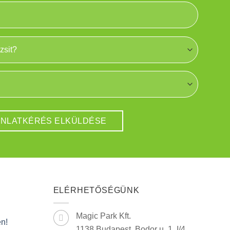
ELÉRHETŐSÉGÜNK
Magic Park Kft.
en!
1138 Budapest, Bodor u. 1. I/4.