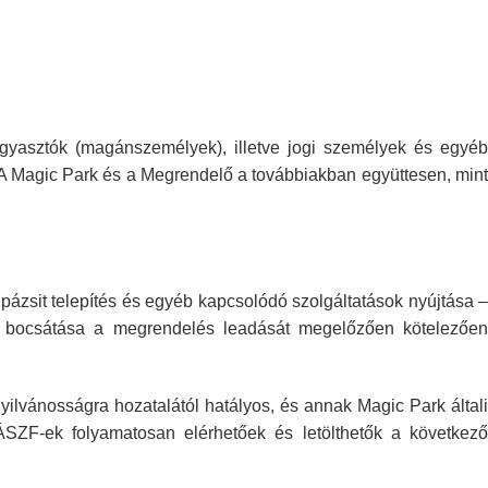
ogyasztók (magánszemélyek),
illetve jogi személyek és egyé
 A Magic Park és a Megrendelő a továbbiakban
együttesen, min
pázsit
telepítés és egyéb kapcsolódó szolgáltatások nyújtása –
 bocsátása a megrendelés leadását
megelőzően kötelezőe
nyilvánosságra hozatalától hatályos, és annak Magic Park által
ÁSZF-ek folyamatosan elérhetőek és
letölthetők a következ