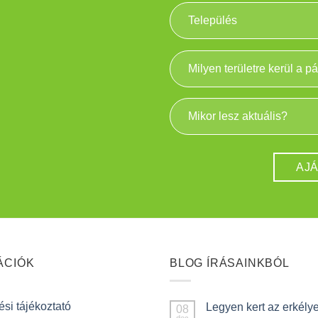
ÁCIÓK
BLOG ÍRÁSAINKBÓL
si tájékoztató
Legyen kert az erkély
08
dec