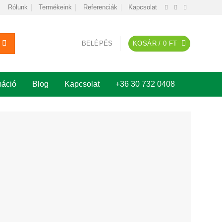
Rólunk
Termékeink
Referenciák
Kapcsolat
BELÉPÉS
KOSÁR /
0
FT
máció
Blog
Kapcsolat
+36 30 732 0408