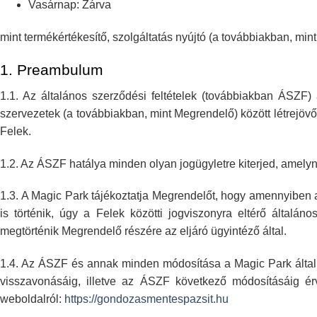
Vasárnap: Zárva
mint termékértékesítő, szolgáltatás nyújtó (a továbbiakban, m
1.
Preambulum
1.1. Az általános szerződési feltételek (továbbiakban ÁSZF)
szervezetek (a továbbiakban, mint
Megrendelő) között létrejöv
Felek.
1.2. Az ÁSZF hatálya minden olyan jogügyletre kiterjed, amely
1.3. A Magic Park tájékoztatja Megrendelőt, hogy amennyiben 
is történik, úgy a
Felek közötti jogviszonyra eltérő általános
megtörténik Megrendelő részére az eljáró ügyintéző
által.
1.4. Az ÁSZF és annak minden módosítása a Magic Park által
visszavonásáig, illetve az ÁSZF következő módosításáig ér
weboldalról:
https://gondozasmentespazsit.hu