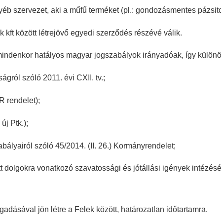
gyéb
szervezet, aki a műfű terméket (pl.: gondozásmentes pázsito
 kft között
létrejövő egyedi szerződés részévé válik.
mindenkor
hatályos magyar jogszabályok irányadóak, így külön
ságról szóló
2011. évi CXII. tv.;
 rendelet);
új Ptk.);
abályairól
szóló 45/2014. (II. 26.) Kormányrendelet;
t dolgokra
vonatkozó szavatossági és jótállási igények intézésé
fogadásával
jön létre a Felek között, határozatlan időtartamra.