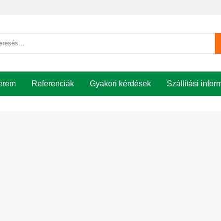
esés
etkezőre:
erem
Referenciák
Gyakori kérdések
Szállítási infor