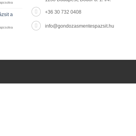
apcsolva
+36 30 732 0408
ázsit a
info@gondozasmentespazsit.hu
apcsolva