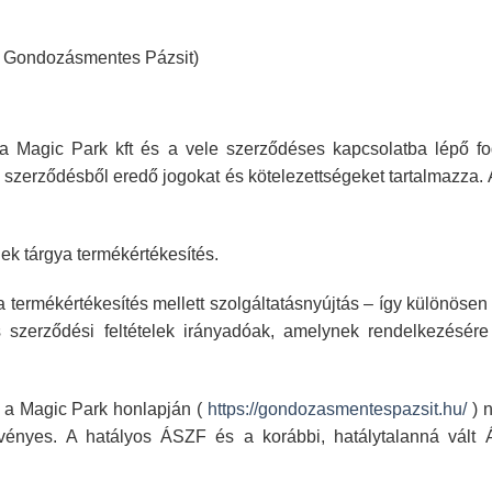
int Gondozásmentes
Pázsit)
 a Magic Park
kft és a vele szerződéses kapcsolatba lépő f
ő szerződésből eredő jogokat és
kötelezettségeket tartalmazza.
nek tárgya
termékértékesítés.
a
termékértékesítés mellett szolgáltatásnyújtás – így különösen 
 szerződési feltételek
irányadóak, amelynek rendelkezésére
 a Magic Park
honlapján (
https://gondozasmentespazsit.hu/
) 
vényes. A hatályos
ÁSZF és a korábbi, hatálytalanná vált 