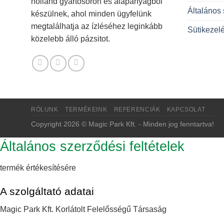
holland gyártósoron és alapanyagból
Általános 
készülnek, ahol minden ügyfelünk
megtalálhatja az ízléséhez leginkább
Sütikezelé
közelebb álló pázsitot.
RÓLUNK
TERMÉKEINK
REFERENCIÁK
KAPCSOLAT
Copyright 2026 © Magic Park Kft. - Minden jog fenntartva!
Általános szerződési feltételek
termék értékesítésére
A szolgáltató adatai
Magic Park Kft. Korlátolt Felelősségű Társaság