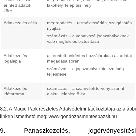
érintett adatok
lakóhely,
telepítési hely
köre
Adatkezelés célja
megrendelés – termékvásárlás, szolgáltatás
nyújtás
számlázás – a vonatkozó jogszabályoknak
való megfelelés
biztosítása
Adatkezelés
az érintett önkéntes hozzájárulása az adatai
jogalapja
megadása során
számlázás – a jogszabályi kötelezettség
teljesítése
Adatkezelés
számlázás – a számviteli törvény szerint
időtartama
alakul, jelenleg 8
év
8.2. A Magic Park részletes Adatvédelmi tájékoztatója az alábbi
linken
ismerhető meg: www.gondozasmentespazsit.hu
9. Panaszkezelés, jogérvényesítési