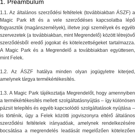
1.
Preambulum
1.1. Az általános szerződési feltételek (továbbiakban ÁSZF) a
Magic Park
kft és a vele szerződéses kapcsolatba lépő
fogyasztók (magánszemélyek),
illetve jogi személyek és egyé
szervezetek (a továbbiakban, mint
Megrendelő) között létrejövő
szerződésből eredő jogokat és
kötelezettségeket tartalmazza
A Magic Park és a Megrendelő a továbbiakban
együttesen,
mint Felek.
1.2. Az ÁSZF hatálya minden olyan jogügyletre kiterjed,
amelynek tárgya
termékértékesítés.
1.3. A Magic Park tájékoztatja Megrendelőt, hogy amennyiben
a
termékértékesítés mellett szolgáltatásnyújtás – így különösen
pázsit
telepítés és egyéb kapcsolódó szolgáltatások nyújtása –
is történik, úgy a
Felek közötti jogviszonyra eltérő általános
szerződési feltételek
irányadóak, amelynek rendelkezésére
bocsátása a megrendelés leadását
megelőzően kötelezőe