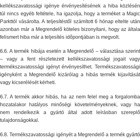
kellékszavatossági igénye érvényesítésének a hiba közlésén
túl nincs egyéb
feltétele, ha igazolja, hogy a terméket a Magi
Parkttól vásárolta. A
teljesítéstől számított 6 hónap eltelte után
azonban már a Megrendelő
köteles bizonyítani, hogy az általa
felismert hiba már a teljesítés
időpontjában is megvolt.
6.6. A termék hibája esetén a Megrendelő – választása szerint
– vagy a fent
részletezett kellékszavatossági jogait vag
termékszavatossági igényt
érvényesíthet. Termékszavatosság
igényként a Megrendelő kizárólag a hibás
termék kijavításá
vagy kicserélését kérheti.
6.7. A termék akkor hibás, ha az nem felel meg a forgalomba
hozatalakor
hatályos minőségi követelményeknek, vagy ha
nem rendelkezik a gyártó által
adott leírásban szerepl
tulajdonságokkal.
6.8. Termékszavatossági igényét a Megrendelő a termék gyártó