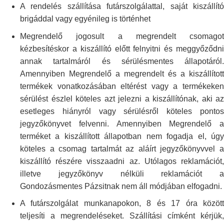
A rendelés szállítása futárszolgálattal, saját kiszállító
brigáddal vagy
egyénileg is történhet
Megrendelő jogosult a megrendelt csomagot
kézbesítéskor a kiszállító
előtt felnyitni és meggyőződn
annak tartalmáról és sérülésmentes
állapotáról.
Amennyiben Megrendelő a megrendelt és a kiszállított
termékek
vonatkozásában eltérést vagy a termékeken
sérülést észlel köteles azt
jelezni a kiszállítónak, aki az
esetleges hiányról vagy sérülésről köteles
ponto
jegyzőkönyvet felvenni. Amennyiben Megrendelő a
terméket a
kiszállított állapotban nem fogadja el, úg
köteles a csomag tartalmát az
aláírt jegyzőkönyvvel 
kiszállító részére visszaadni az. Utólagos
reklamációt
illetve jegyzőkönyv nélküli reklamációt a
Gondozásmentes Pázsitnak
nem áll módjában elfogadni.
A futárszolgálat munkanapokon, 8 és 17 óra között
teljesíti a
megrendeléseket. Szállítási címként kérjük,