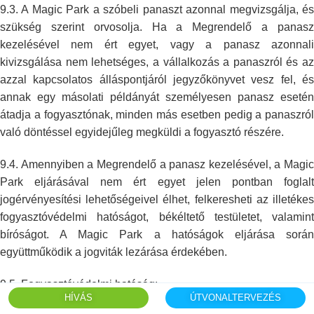
9.3. A Magic Park a szóbeli panaszt azonnal megvizsgálja, és
szükség
szerint orvosolja. Ha a Megrendelő a panasz
kezelésével nem ért egyet, vagy
a panasz azonnal
kivizsgálása nem lehetséges, a vállalkozás a panaszról és
az
azzal kapcsolatos álláspontjáról jegyzőkönyvet vesz fel, és
annak egy
másolati példányát személyesen panasz esetén
átadja a fogyasztónak, minden
más esetben pedig a panaszról
való döntéssel egyidejűleg megküldi a
fogyasztó részére.
9.4. Amennyiben a Megrendelő a panasz kezelésével, a Magic
Park eljárásával
nem ért egyet jelen pontban foglal
jogérvényesítési lehetőségeivel élhet,
felkeresheti az illetéke
fogyasztóvédelmi hatóságot, békéltető testületet,
valamint
bíróságot. A Magic Park a hatóságok eljárása során
együttműködik a
jogviták lezárása érdekében.
9.5. Fogyasztóvédelmi hatóság:
HÍVÁS
ÚTVONALTERVEZÉS