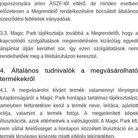
jogviszonyára jelen ÁSZF-től eltérő,
de minden esetben
előzetesen a Megrendelő rendelkezésére bocsátott
általáno
szerződési feltételek irányadóak.
3.3. Magic Park tájékoztatja továbbá a Megrendelőt, hogy a
kapcsolódó
szolgáltatások megrendelésére kizárólag egyedi
árajánlat útján kerülhet
sor, így ezen szolgáltatások ne
rendelhetőek meg a Webáruházon keresztül.
4. Általános tudnivalók a megvásárolható
termékekről
4.1. A megvásárolni kívánt termék valamennyi lényeges
tulajdonságáról a
Magic Park honlapja tartalmaz tájékoztatást,
amelyben feltüntetésre kerül a
termék neve, leírása, ajánlott
célja, valamint a termék fotója. A
megjelenített képe
illusztrációk, azok eltérhetnek a valóságostól. A Magic
Park kft.
nem vállal felelősséget a honlapon közzétett illusztráció és a
termék tényleges kinézete miatti eltérés tekintetében.