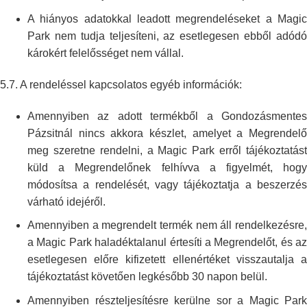
A hiányos adatokkal leadott megrendeléseket a Magic
Park nem tudja
teljesíteni, az esetlegesen ebből adód
károkért felelősséget nem vállal.
5.7. A rendeléssel kapcsolatos egyéb információk:
Amennyiben az adott termékből a Gondozásmentes
Pázsitnál nincs akkora készlet,
amelyet a Megrendelő
meg szeretne rendelni, a Magic Park erről
tájékoztatás
küld a Megrendelőnek felhívva a figyelmét, hogy
módosítsa a
rendelését, vagy tájékoztatja a beszerzé
várható idejéről.
Amennyiben a megrendelt termék nem áll rendelkezésre,
a Magic Park
haladéktalanul értesíti a Megrendelőt, és az
esetlegesen előre kifizetett
ellenértéket visszautalja 
tájékoztatást követően legkésőbb 30 napon
belül.
Amennyiben részteljesítésre kerülne sor a Magic Park