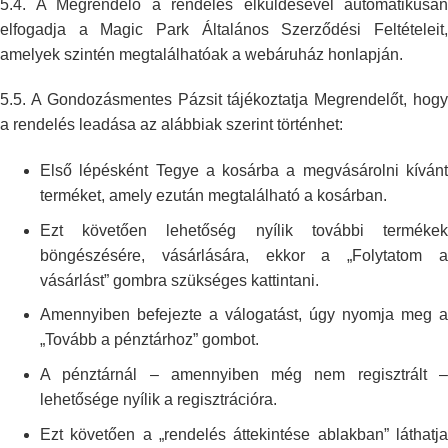
5.4. A Megrendelő a rendelés elküldésével automatikusan
elfogadja a Magic
Park Általános Szerződési Feltételeit
amelyek szintén megtalálhatóak a
webáruház honlapján.
5.5. A Gondozásmentes Pázsit tájékoztatja Megrendelőt, hogy
a rendelés leadása az
alábbiak szerint történhet:
Első lépésként Tegye a kosárba a megvásárolni kívánt
terméket, amely
ezután megtalálható a kosárban.
Ezt követően lehetőség nyílik további termékek
böngészésére, vásárlására,
ekkor a „Folytatom 
vásárlást” gombra szükséges kattintani.
Amennyiben befejezte a válogatást, úgy nyomja meg a
„Tovább a pénztárhoz”
gombot.
A pénztárnál – amennyiben még nem regisztrált –
lehetősége nyílik a
regisztrációra.
Ezt követően a „rendelés áttekintése ablakban” láthatja