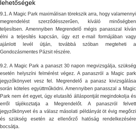
lehetőségek
9.1. A Magic Park maximálisan törekszik arra, hogy valamennyi
megrendelést
szerződésszerűen, kíváló minőségben
teljesítsen. Amennyiben Megrendelő
mégis panasszal kívá
élni a teljesítés kapcsán, úgy ezt e-mail formájában
vagy
ajánlott levél útján, továbbá szóban megteheti a
Gondozásmentes Pázsit
részére.
9.2. A Magic Park a panaszt 30 napon megvizsgálja, szükség
esetén helyszíni
felmérést végez. A panaszról a Magic park
jegyzőkönyvet vesz fel.
Megrendelő a panasz kivizsgálás
során köteles együttműködni. Amennyiben
panasszal a Magic
Park nem ért egyet, úgy elutasító álláspontját
megindokolja és
erről tájékoztatja a Megrendelőt. A panaszról felvett
jegyzőkönyvet és a válasz másolati példányát öt évig megőrzi
és szükség
esetén az ellenőrző hatóság rendelkezésér
bocsátja.