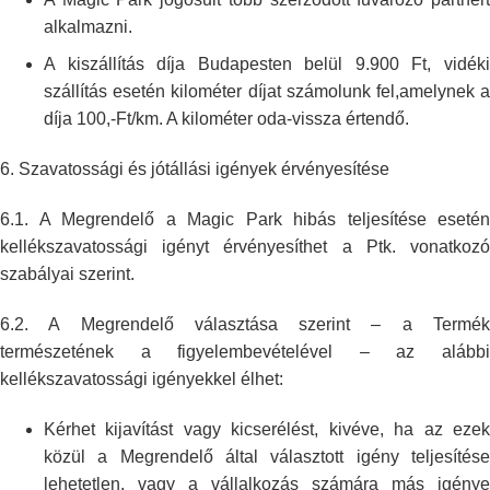
alkalmazni.
A kiszállítás díja Budapesten belül 9.900 Ft, vidéki
szállítás esetén
kilométer díjat számolunk fel,amelynek 
díja 100,-Ft/km. A kilométer
oda-vissza értendő.
6.
Szavatossági és jótállási igények érvényesítése
6.1. A Megrendelő a Magic Park hibás teljesítése esetén
kellékszavatossági
igényt érvényesíthet a Ptk. vonatkozó
szabályai szerint.
6.2. A Megrendelő választása szerint – a Termék
természetének a
figyelembevételével – az alább
kellékszavatossági igényekkel élhet:
Kérhet kijavítást vagy kicserélést, kivéve, ha az ezek
közül a Megrendelő
által választott igény teljesítés
lehetetlen, vagy a vállalkozás számára
más igénye