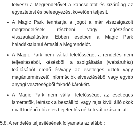
felveszi a
Megrendelővel a kapcsolatot és kizárólag a
egyeztetést és beleegyezést
követően teljesít.
A Magic Park fenntartja a jogot a már visszaigazolt
megrendelések
részbeni vagy egészének
visszautasítására. Ebben esetben a Magic Park
haladéktalanul értesíti a Megrendelőt.
A Magic Park nem vállal felelősséget a rendelés nem
teljesítéséből,
késésből, a szolgáltatás (webáruház)
leállásából eredő és/vagy az esetleges
üzleti vag
magántermészetű információk elvesztéséből vagy egyéb
anyagi
veszteségből fakadó károkért.
A Magic Park nem vállal felelősséget az esetleges
ismertetők, leírások a
beszállító, vagy rajta kívül álló okok
miatt történő előzetes bejelentés
nélküli változása miatt.
5.8. A rendelés teljesítésének folyamata az alábbi: