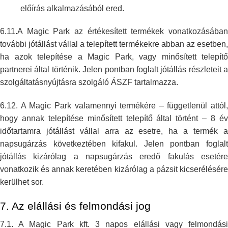
előírás alkalmazásából
ered.
6.11.A Magic Park az értékesített termékek vonatkozásában
további jótállást
vállal a telepített termékekre abban az esetben,
ha azok telepítése a Magic
Park, vagy minősített telepítő
partnerei által történik. Jelen pontban
foglalt jótállás részleteit a
szolgáltatásnyújtásra szolgáló ÁSZF
tartalmazza.
6.12. A Magic Park valamennyi termékére – függetlenül attól,
hogy annak
telepítése minősített telepítő által történt – 8 é
időtartamra jótállást
vállal arra az esetre, ha a termék 
napsugárzás következtében kifakul.
Jelen pontban foglal
jótállás kizárólag a napsugárzás eredő fakulás
esetér
vonatkozik és annak keretében kizárólag a pázsit kicserélésére
kerülhet sor.
7. Az elállási és felmondási jog
7.1. A Magic Park kft. 3 napos elállási vagy felmondási