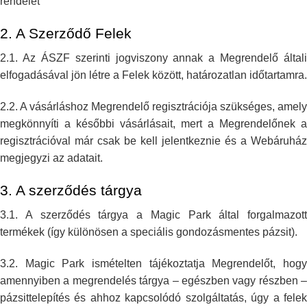
rendelet
2. A Szerződő Felek
2.1. Az ÁSZF szerinti jogviszony annak a Megrendelő általi
elfogadásával
jön létre a Felek között, határozatlan időtartamra.
2.2. A vásárláshoz Megrendelő regisztrációja szükséges, amely
megkönnyíti a
későbbi vásárlásait, mert a Megrendelőnek a
regisztrációval már csak be
kell jelentkeznie és a Webáruház
megjegyzi az adatait.
3. A szerződés tárgya
3.1. A szerződés tárgya a Magic Park által forgalmazott
termékek (így
különösen a speciális gondozásmentes pázsit).
3.2. Magic Park ismételten tájékoztatja Megrendelőt, hogy
amennyiben a
megrendelés tárgya – egészben vagy részben –
pázsittelepítés és ahhoz
kapcsolódó szolgáltatás, úgy a fele