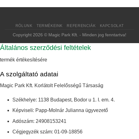
RÓLUNK
TERMÉKEINK
REFERENCIÁK
KAPCSOLAT
Copyright 2026 © Magic Park Kft. - Minden jog fenntartva!
Általános szerződési feltételek
termék értékesítésére
A szolgáltató adatai
Magic Park Kft. Korlátolt Felelősségű Társaság
Székhelye: 1138 Budapest, Bodor u 1. I. em. 4.
Képviseli: Papp-Molnár Julianna ügyvezető
Adószám: 24908153241
Cégjegyzék szám: 01-09-18856