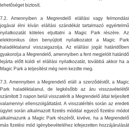
lehetőséget
biztosít.
7.2. Amennyiben a Megrendelő elállási vagy felmondási
jogával élni kíván
elállási szándékát tartalmazó egyértelm
nyilatkozatát köteles eljuttatni a
Magic Park részére. A
elektronikus úton benyújtott nyilatkozatot a Magic
Par
haladéktalanul visszaigazolja. Az elállási jogát határidőben
gyakorolja a Megrendelő, amennyiben a fent megjelölt határidő
lejárta előtt
küldi el elállási nyilatkozatát, továbbá akkor ha 
Magic Park a
teljesítést még nem kezdte meg.
7.3. Amennyiben a Megrendelő eláll a szerződéstől, a Magic
Park
haladéktalanul, de legkésőbb az áru visszavételétől
számított 3 napon belül
visszatéríti a Megrendelő által teljesített
valamennyi ellenszolgáltatást.
A visszatérítés során az eredet
ügylet során alkalmazott fizetés móddal
egyező fizetési módo
alkalmazunk a Magic Park részéről, kivéve, ha a
Megrendelő
más fizetési mód igénybevételéhez kifejezetten hozzájárulását