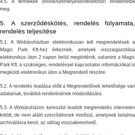
4.5. A termékek online/személyesen/telefonon rendelhetők
meg.
5. A szerződéskötés, rendelés folyamata,
rendelés teljesítése
5.1. A Webáruházban elektronikusan tett megrendelések a
Magic Park Kft-hez
érkeznek, amelyek visszaigazolás
elektronikus úton 2 napon belül
megtörténik, valamint a Magic
Park Kft. a szükséges, rendeléssel
kapcsolatos információkat is
megküldi elektronikus úton a Megrendelő
részére.
5.2. A rendelés leadása előtt a Megrendelőnek lehetősége van
adatainak,
továbbá rendelésének módosítására.
5.3. A Webáruházon keresztül leadott megrendelés interneten
kötött, de nem
aláírt szerződésnek minősül, amelynek tartalm
archiválásra kerül, az
utólag visszakereshető.