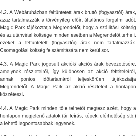
4.2. A Webáruházban feltüntetett árak bruttó (fogyasztói) árak,
azaz
tartalmazzák a törvényileg előírt általános forgalmi adót.
Magic Park
tájékoztatja Megrendelőt, hogy a szállítási költsé
és az utánvétel
költsége minden esetben a Megrendelőt terheli,
ezeket a feltüntetett
(fogyasztói) árak nem tartalmazzák.
Csomagolási költség felszámítására nem
kerül sor.
4.3. A Magic Park jogosult akciók/ akciós árak bevezetésére,
amelynek
részleteiről, így különösen az akció feltételeiről,
annak pontos
időtartamáról teljeskörűen tájékoztatja
Megrendelőt. A Magic Park az akció
részleteit a honlapon
közzéteszi.
4.4. A Magic Park minden tőle telhetőt megtesz azért, hogy a
honlapon
megjelenő adatok (ár, leírás, képek, elérhetőség stb.)
a lehető
legpontosabbak legyenek.