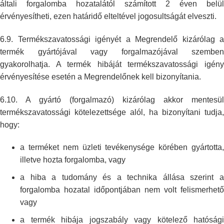
általi
forgalomba hozatalától számított 2 éven belül
érvényesítheti, ezen határidő
elteltével jogosultságát elveszti.
6.9. Termékszavatossági igényét a Megrendelő kizárólag a
termék gyártójával
vagy forgalmazójával szemben
gyakorolhatja. A termék hibáját
termékszavatossági igén
érvényesítése esetén a Megrendelőnek kell
bizonyítania.
6.10. A gyártó (forgalmazó) kizárólag akkor mentesül
termékszavatossági
kötelezettsége alól, ha bizonyítani tudja,
hogy:
a terméket nem üzleti tevékenysége körében gyártotta,
illetve hozta
forgalomba, vagy
a hiba a tudomány és a technika állása szerint a
forgalomba hozatal
időpontjában nem volt felismerhető
vagy
a termék hibája jogszabály vagy kötelező hatósági