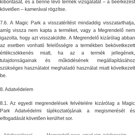
kibontását,
és a benne lévő termék vizsgálatát – a beérkezést
követően – kamerával
rögzítse.
7.6. A Magic Park a visszatérítést mindaddig visszatarthatja,
amíg vissza
nem kapta a terméket, vagy a Megrendelő ne
igazolta, hogy azt
visszaküldte. A Megrendelő kizárólag abba
az esetben vonható felelősségre
a termékben bekövetkezett
értékcsökkenés miatt, ha az a termék jellegének,
tulajdonságainak és működésének megállapításához
szükséges használatot
meghaladó használat miatt következet
be.
8.
Adatvédelem
8.1. Az egyedi megrendelések felvételére kizárólag a Magic
Park Adatvédelmi
tájékoztatójának a megismerését és
elfogadását követően kerülhet sor.
Adatkezeléssel
Megrendelő neve, email cím, telefonszám,