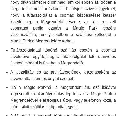
hogy olyan címet jelöljön meg,
amikor ebben az időben 
megadott címen tartózkodik. Felhívjuk szíves
figyelmét,
hogy a futárszolgálat a csomag kézbesítését kétszer
kísérli meg
a Megrendelő részére, az át nem vett
csomagot pedig ezután a Magic Park
részér
visszaszállítja, amely esetben a szállítási költséget a
Magic Park
a Megrendelőre terheli.
Futárszolgálattal történő szállítás esetén a csomag
átvételével
egyidejűleg a futárszolgálat felé utánvétes
fizetési móddal is fizethet a
Megrendelő.
A kiszállítás és az áru átvételének igazolásaként az
átvevő által aláírt
bizonylat szolgál.
Ha a Magic Parknál a megrendelt áru szállításával
kapcsolatban
akadályoztatás lép fel, azt a Magic Park a
Megrendelővel elektronikus úton,
vagy telefonon közli, 
módosított szállítási időponttal együtt.
A Magic Park jogosult több szerződött fuvarozó partnert