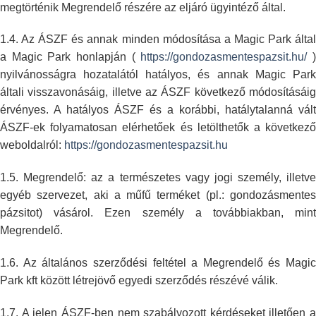
megtörténik Megrendelő részére az eljáró ügyintéző
által.
1.4. Az ÁSZF és annak minden módosítása a Magic Park által
a Magic Park
honlapján (
https://gondozasmentespazsit.hu/
nyilvánosságra hozatalától hatályos, és annak Magic Park
általi
visszavonásáig, illetve az ÁSZF következő módosításáig
érvényes. A hatályos
ÁSZF és a korábbi, hatálytalanná vált
ÁSZF-ek folyamatosan elérhetőek és
letölthetők a következő
weboldalról:
https://gondozasmentespazsit.hu
1.5. Megrendelő: az a természetes vagy jogi személy, illetve
egyéb
szervezet, aki a műfű terméket (pl.: gondozásmentes
pázsitot) vásárol. Ezen
személy a továbbiakban, min
Megrendelő.
1.6. Az általános szerződési feltétel a Megrendelő és Magic
Park kft között
létrejövő egyedi szerződés részévé válik.
1.7. A jelen ÁSZF-ben nem szabályozott kérdéseket illetően a