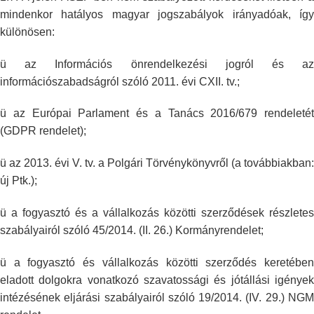
mindenkor
hatályos magyar jogszabályok irányadóak, így
különösen:
ü az Információs önrendelkezési jogról és az
információszabadságról szóló
2011. évi CXII. tv.;
ü az Európai Parlament és a Tanács 2016/679 rendeletét
(GDPR rendelet);
ü az 2013. évi V. tv. a Polgári Törvénykönyvről (a továbbiakban:
új Ptk.);
ü a fogyasztó és a vállalkozás közötti szerződések részletes
szabályairól
szóló 45/2014. (II. 26.) Kormányrendelet;
ü a fogyasztó és vállalkozás közötti szerződés keretében
eladott dolgokra
vonatkozó szavatossági és jótállási igénye
intézésének eljárási
szabályairól szóló 19/2014. (IV. 29.) NG