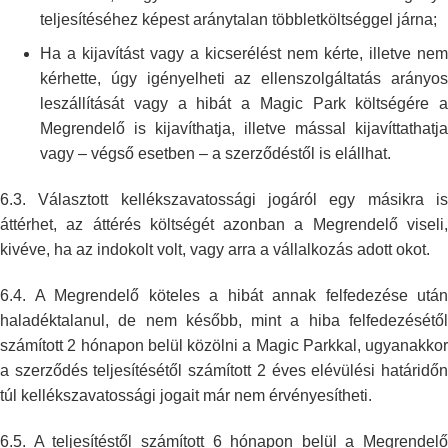
teljesítéséhez képest aránytalan többletköltséggel járna;
Ha a kijavítást vagy a kicserélést nem kérte, illetve nem
kérhette, úgy
igényelheti az ellenszolgáltatás arányo
leszállítását vagy a hibát a Magic
Park költségére a
Megrendelő is kijavíthatja, illetve mással
kijavíttathatja
vagy – végső esetben – a szerződéstől is elállhat.
6.3. Választott kellékszavatossági jogáról egy másikra is
áttérhet, az
áttérés költségét azonban a Megrendelő viseli
kivéve, ha az indokolt volt,
vagy arra a vállalkozás adott okot.
6.4. A Megrendelő köteles a hibát annak felfedezése után
haladéktalanul, de
nem később, mint a hiba felfedezésétő
számított 2 hónapon belül közölni a
Magic Parkkal, ugyanakkor
a szerződés teljesítésétől számított 2 éves
elévülési határidő
túl kellékszavatossági jogait már nem érvényesítheti.
6.5. A teljesítéstől számított 6 hónapon belül a Megrendelő