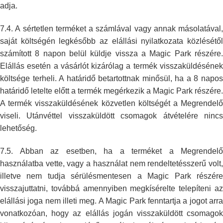
adja.
7.4. A sértetlen terméket a számlával vagy annak másolatával,
saját
költségén legkésőbb az elállási nyilatkozata közlésétől
számított 8 napon
belül küldje vissza a Magic Park részére
Elállás esetén a vásárlót
kizárólag a termék visszaküldéséne
költsége terheli. A határidő
betartottnak minősül, ha a 8 napo
határidő letelte előtt a termék
megérkezik a Magic Park részére.
A termék visszaküldésének közvetlen
költségét a Megrendelő
viseli. Utánvéttel visszaküldött csomagok átvételére
ninc
lehetőség.
7.5. Abban az esetben, ha a terméket a Megrendelő
használatba vette, vagy a
használat nem rendeltetésszerű volt
illetve nem tudja sérülésmentesen a
Magic Park részér
visszajuttatni, továbbá amennyiben megkísérelte
telepíteni a
elállási joga nem illeti meg. A Magic Park fenntartja a jogot
arr
vonatkozóan, hogy az elállás jogán visszaküldött csomagok