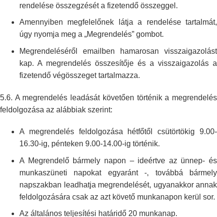
rendelése
összegzését a fizetendő összeggel.
Amennyiben megfelelőnek látja a rendelése tartalmát,
úgy nyomja meg a
„Megrendelés” gombot.
Megrendeléséről emailben hamarosan visszaigazolást
kap. A megrendelés
összesítője és a visszaigazolás a
fizetendő végösszeget tartalmazza.
5.6. A megrendelés leadását követően történik a megrendelés
feldolgozása az
alábbiak szerint:
A megrendelés feldolgozása hétfőtől csütörtökig 9.00-
16.30-ig, pénteken
9.00-14.00-ig történik.
A Megrendelő bármely napon – ideértve az ünnep- és
munkaszüneti napokat
egyaránt -, továbbá bármel
napszakban leadhatja megrendelését, ugyanakkor
annak
feldolgozására csak az azt követő munkanapon kerül sor.
Az általános teljesítési határidő 20 munkanap.