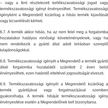
– vagy a fent
részletezett kellékszavatossági jogait vag
termékszavatossági igényt
érvényesíthet. Termékszavatosság
igényként a Megrendelő kizárólag a hibás
termék kijavításá
vagy kicserélését kérheti.
6.7. A termék akkor hibás, ha az nem felel meg a forgalomba
hozatalakor
hatályos minőségi követelményeknek, vagy ha
nem rendelkezik a gyártó által
adott leírásban szerepl
tulajdonságokkal.
6.8. Termékszavatossági igényét a Megrendelő a termék gyártó
általi
forgalomba hozatalától számított 2 éven belül
érvényesítheti, ezen határidő
elteltével jogosultságát elveszti.
6.9. Termékszavatossági igényét a Megrendelő kizárólag a
termék gyártójával
vagy forgalmazójával szemben
gyakorolhatja. A termék hibáját
termékszavatossági igén
érvényesítése esetén a Megrendelőnek kell
bizonyítania.