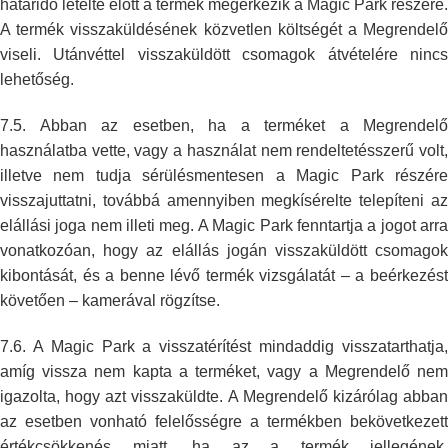
határidő letelte előtt a termék
megérkezik a Magic Park részére.
A termék visszaküldésének közvetlen
költségét a Megrendelő
viseli. Utánvéttel visszaküldött csomagok átvételére
ninc
lehetőség.
7.5. Abban az esetben, ha a terméket a Megrendelő
használatba vette, vagy a
használat nem rendeltetésszerű volt
illetve nem tudja sérülésmentesen a
Magic Park részér
visszajuttatni, továbbá amennyiben megkísérelte
telepíteni a
elállási joga nem illeti meg. A Magic Park fenntartja a jogot
arr
vonatkozóan, hogy az elállás jogán visszaküldött csomagok
kibontását,
és a benne lévő termék vizsgálatát – a beérkezést
követően – kamerával
rögzítse.
7.6. A Magic Park a visszatérítést mindaddig visszatarthatja,
amíg vissza
nem kapta a terméket, vagy a Megrendelő ne
igazolta, hogy azt
visszaküldte. A Megrendelő kizárólag abba
az esetben vonható felelősségre
a termékben bekövetkezett
értékcsökkenés miatt, ha az a termék jellegének,