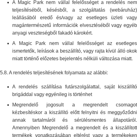
A Magic Park nem vállal felelősséget a rendelés nem
teljesítéséből,
késésből, a szolgáltatás (webáruház)
leállásából eredő és/vagy az esetleges
üzleti vag
magántermészetű információk elvesztéséből vagy egyéb
anyagi
veszteségből fakadó károkért.
A Magic Park nem vállal felelősséget az esetleges
ismertetők, leírások a
beszállító, vagy rajta kívül álló okok
miatt történő előzetes bejelentés
nélküli változása miatt.
5.8. A rendelés teljesítésének folyamata az alábbi:
A rendelés szállítása futárszolgálattal, saját kiszállító
brigáddal vagy
egyénileg is történhet
Megrendelő jogosult a megrendelt csomagot
kézbesítéskor a kiszállító
előtt felnyitni és meggyőződn
annak tartalmáról és sérülésmentes
állapotáról.
Amennyiben Megrendelő a megrendelt és a kiszállított
termékek
vonatkozásában eltérést vagy a termékeken