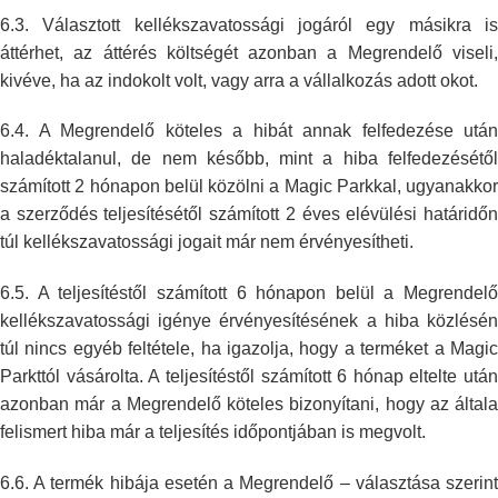
6.3. Választott kellékszavatossági jogáról egy másikra is
áttérhet, az
áttérés költségét azonban a Megrendelő viseli
kivéve, ha az indokolt volt,
vagy arra a vállalkozás adott okot.
6.4. A Megrendelő köteles a hibát annak felfedezése után
haladéktalanul, de
nem később, mint a hiba felfedezésétő
számított 2 hónapon belül közölni a
Magic Parkkal, ugyanakkor
a szerződés teljesítésétől számított 2 éves
elévülési határidő
túl kellékszavatossági jogait már nem érvényesítheti.
6.5. A teljesítéstől számított 6 hónapon belül a Megrendelő
kellékszavatossági igénye érvényesítésének a hiba közlésén
túl nincs egyéb
feltétele, ha igazolja, hogy a terméket a Magi
Parkttól vásárolta. A
teljesítéstől számított 6 hónap eltelte után
azonban már a Megrendelő
köteles bizonyítani, hogy az általa
felismert hiba már a teljesítés
időpontjában is megvolt.
6.6. A termék hibája esetén a Megrendelő – választása szerint