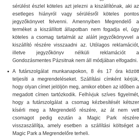
sérülést észlel köteles azt
jelezni a kiszállítónak, aki az
esetleges hiányról vagy sérülésről köteles
ponto
jegyzőkönyvet felvenni. Amennyiben Megrendelő a
terméket a
kiszállított állapotban nem fogadja el, úg
köteles a csomag tartalmát az
aláírt jegyzőkönyvvel 
kiszállító részére visszaadni az. Utólagos
reklamációt
illetve jegyzőkönyv nélküli reklamációt a
Gondozásmentes Pázsitnak
nem áll módjában elfogadni.
A futárszolgálat munkanapokon, 8 és 17 óra között
teljesíti a
megrendeléseket. Szállítási címként kérjük,
hogy olyan címet jelöljön meg,
amikor ebben az időben 
megadott címen tartózkodik. Felhívjuk szíves
figyelmét,
hogy a futárszolgálat a csomag kézbesítését kétszer
kísérli meg
a Megrendelő részére, az át nem vett
csomagot pedig ezután a Magic Park
részér
visszaszállítja, amely esetben a szállítási költséget a
Magic Park
a Megrendelőre terheli.