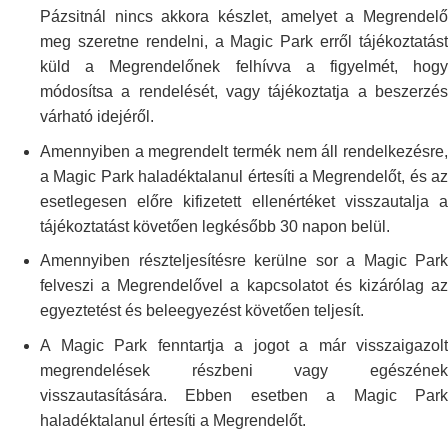
Pázsitnál nincs akkora készlet,
amelyet a Megrendelő
meg szeretne rendelni, a Magic Park erről
tájékoztatás
küld a Megrendelőnek felhívva a figyelmét, hogy
módosítsa a
rendelését, vagy tájékoztatja a beszerzé
várható idejéről.
Amennyiben a megrendelt termék nem áll rendelkezésre,
a Magic Park
haladéktalanul értesíti a Megrendelőt, és az
esetlegesen előre kifizetett
ellenértéket visszautalja 
tájékoztatást követően legkésőbb 30 napon
belül.
Amennyiben részteljesítésre kerülne sor a Magic Park
felveszi a
Megrendelővel a kapcsolatot és kizárólag a
egyeztetést és beleegyezést
követően teljesít.
A Magic Park fenntartja a jogot a már visszaigazolt
megrendelések
részbeni vagy egészének
visszautasítására. Ebben esetben a Magic Park
haladéktalanul értesíti a Megrendelőt.