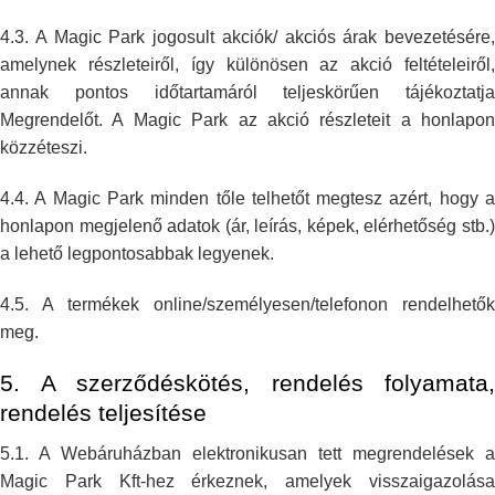
4.3. A Magic Park jogosult akciók/ akciós árak bevezetésére,
amelynek
részleteiről, így különösen az akció feltételeiről,
annak pontos
időtartamáról teljeskörűen tájékoztatja
Megrendelőt. A Magic Park az akció
részleteit a honlapon
közzéteszi.
4.4. A Magic Park minden tőle telhetőt megtesz azért, hogy a
honlapon
megjelenő adatok (ár, leírás, képek, elérhetőség stb.)
a lehető
legpontosabbak legyenek.
4.5. A termékek online/személyesen/telefonon rendelhetők
meg.
5. A szerződéskötés, rendelés folyamata,
rendelés teljesítése
5.1. A Webáruházban elektronikusan tett megrendelések a
Magic Park Kft-hez
érkeznek, amelyek visszaigazolás