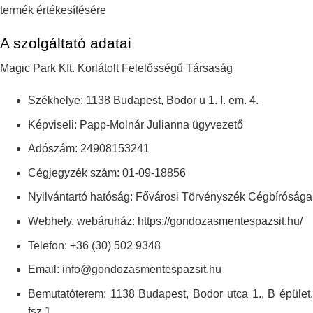
termék értékesítésére
A szolgáltató adatai
Magic Park Kft. Korlátolt Felelősségű Társaság
Székhelye: 1138 Budapest, Bodor u 1. I. em. 4.
Képviseli: Papp-Molnár Julianna ügyvezető
Adószám: 24908153241
Cégjegyzék szám: 01-09-18856
Nyilvántartó hatóság: Fővárosi Törvényszék Cégbírósága
Webhely, webáruház: https://gondozasmentespazsit.hu/
Telefon: +36 (30) 502 9348
Email: info@gondozasmentespazsit.hu
Bemutatóterem: 1138 Budapest, Bodor utca 1., B épület.
fsz 1.