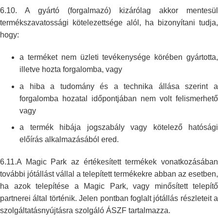
6.10. A gyártó (forgalmazó) kizárólag akkor mentesül
termékszavatossági
kötelezettsége alól, ha bizonyítani tudja,
hogy:
a terméket nem üzleti tevékenysége körében gyártotta,
illetve hozta
forgalomba, vagy
a hiba a tudomány és a technika állása szerint a
forgalomba hozatal
időpontjában nem volt felismerhető
vagy
a termék hibája jogszabály vagy kötelező hatósági
előírás alkalmazásából
ered.
6.11.A Magic Park az értékesített termékek vonatkozásában
további jótállást
vállal a telepített termékekre abban az esetben,
ha azok telepítése a Magic
Park, vagy minősített telepítő
partnerei által történik. Jelen pontban
foglalt jótállás részleteit a
szolgáltatásnyújtásra szolgáló ÁSZF
tartalmazza.