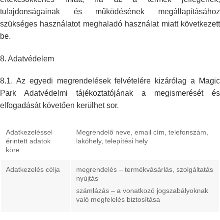
tulajdonságainak és működésének megállapításához
szükséges használatot
meghaladó használat miatt következet
be.
8.
Adatvédelem
8.1. Az egyedi megrendelések felvételére kizárólag a Magic
Park Adatvédelmi
tájékoztatójának a megismerését és
elfogadását követően kerülhet sor.
Adatkezeléssel
Megrendelő neve, email cím, telefonszám,
érintett adatok
lakóhely,
telepítési hely
köre
Adatkezelés célja
megrendelés – termékvásárlás, szolgáltatás
nyújtás
számlázás – a vonatkozó jogszabályoknak
való megfelelés
biztosítása