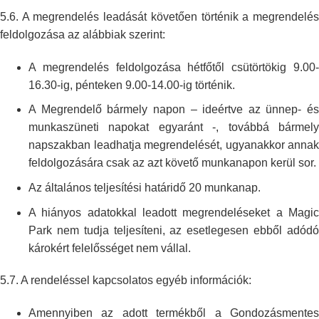
5.6. A megrendelés leadását követően történik a megrendelés
feldolgozása az
alábbiak szerint:
A megrendelés feldolgozása hétfőtől csütörtökig 9.00-
16.30-ig, pénteken
9.00-14.00-ig történik.
A Megrendelő bármely napon – ideértve az ünnep- és
munkaszüneti napokat
egyaránt -, továbbá bármel
napszakban leadhatja megrendelését, ugyanakkor
annak
feldolgozására csak az azt követő munkanapon kerül sor.
Az általános teljesítési határidő 20 munkanap.
A hiányos adatokkal leadott megrendeléseket a Magic
Park nem tudja
teljesíteni, az esetlegesen ebből adód
károkért felelősséget nem vállal.
5.7. A rendeléssel kapcsolatos egyéb információk:
Amennyiben az adott termékből a Gondozásmentes