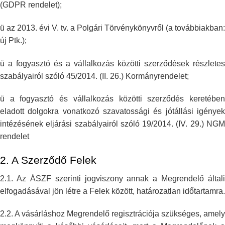
(GDPR rendelet);
ü az 2013. évi V. tv. a Polgári Törvénykönyvről (a továbbiakban:
új Ptk.);
ü a fogyasztó és a vállalkozás közötti szerződések részletes
szabályairól
szóló 45/2014. (II. 26.) Kormányrendelet;
ü a fogyasztó és vállalkozás közötti szerződés keretében
eladott dolgokra
vonatkozó szavatossági és jótállási igénye
intézésének eljárási
szabályairól szóló 19/2014. (IV. 29.) NG
rendelet
2. A Szerződő Felek
2.1. Az ÁSZF szerinti jogviszony annak a Megrendelő általi
elfogadásával
jön létre a Felek között, határozatlan időtartamra.
2.2. A vásárláshoz Megrendelő regisztrációja szükséges, amely