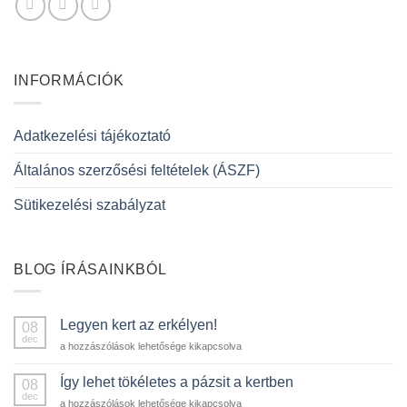
INFORMÁCIÓK
Adatkezelési tájékoztató
Általános szerzősési feltételek (ÁSZF)
Sütikezelési szabályzat
BLOG ÍRÁSAINKBÓL
Legyen kert az erkélyen!
08
dec
Legyen
a hozzászólások lehetősége kikapcsolva
kert
az
Így lehet tökéletes a pázsit a kertben
08
erkélyen!
dec
Így
a hozzászólások lehetősége kikapcsolva