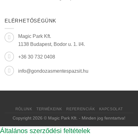
bejegyzéshez
lehet
tökéletes
a
pázsit
ELÉRHETŐSÉGÜNK
a
kertben
bejegyzéshez
Magic Park Kft.
1138 Budapest, Bodor u. 1. I/4.
+36 30 732 0408
info@gondozasmentespazsit.hu
RÓLUNK
TERMÉKEINK
REFERENCIÁK
KAPCSOLAT
Copyright 2026 © Magic Park Kft. - Minden jog fenntartva!
Általános szerződési feltételek