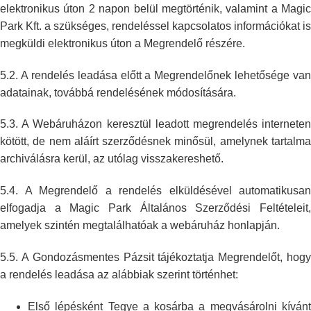
elektronikus úton 2 napon belül
megtörténik, valamint a Magic
Park Kft. a szükséges, rendeléssel
kapcsolatos információkat is
megküldi elektronikus úton a Megrendelő
részére.
5.2. A rendelés leadása előtt a Megrendelőnek lehetősége van
adatainak,
továbbá rendelésének módosítására.
5.3. A Webáruházon keresztül leadott megrendelés interneten
kötött, de nem
aláírt szerződésnek minősül, amelynek tartalm
archiválásra kerül, az
utólag visszakereshető.
5.4. A Megrendelő a rendelés elküldésével automatikusan
elfogadja a Magic
Park Általános Szerződési Feltételeit
amelyek szintén megtalálhatóak a
webáruház honlapján.
5.5. A Gondozásmentes Pázsit tájékoztatja Megrendelőt, hogy
a rendelés leadása az
alábbiak szerint történhet:
Első lépésként Tegye a kosárba a megvásárolni kívánt