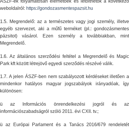
ÁSZF-ek folyamatosan elérhetőek és
letölthetők a következő
weboldalról:
https://gondozasmentespazsit.hu
1.5. Megrendelő: az a természetes vagy jogi személy, illetve
egyéb
szervezet, aki a műfű terméket (pl.: gondozásmentes
pázsitot) vásárol. Ezen
személy a továbbiakban, min
Megrendelő.
1.6. Az általános szerződési feltétel a Megrendelő és Magic
Park kft között
létrejövő egyedi szerződés részévé válik.
1.7. A jelen ÁSZF-ben nem szabályozott kérdéseket illetően a
mindenkor
hatályos magyar jogszabályok irányadóak, így
különösen:
ü az Információs önrendelkezési jogról és az
információszabadságról szóló
2011. évi CXII. tv.;
ü az Európai Parlament és a Tanács 2016/679 rendeletét