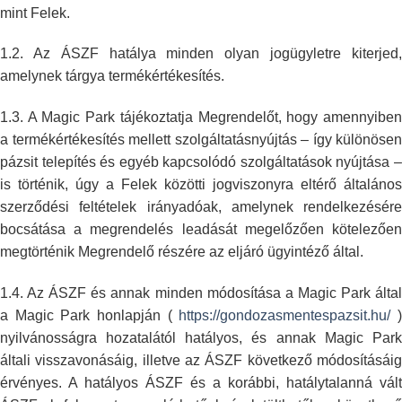
mint Felek.
1.2. Az ÁSZF hatálya minden olyan jogügyletre kiterjed,
amelynek tárgya
termékértékesítés.
1.3. A Magic Park tájékoztatja Megrendelőt, hogy amennyiben
a
termékértékesítés mellett szolgáltatásnyújtás – így különösen
pázsit
telepítés és egyéb kapcsolódó szolgáltatások nyújtása –
is történik, úgy a
Felek közötti jogviszonyra eltérő általános
szerződési feltételek
irányadóak, amelynek rendelkezésére
bocsátása a megrendelés leadását
megelőzően kötelezőe
megtörténik Megrendelő részére az eljáró ügyintéző
által.
1.4. Az ÁSZF és annak minden módosítása a Magic Park által
a Magic Park
honlapján (
https://gondozasmentespazsit.hu/
nyilvánosságra hozatalától hatályos, és annak Magic Park
általi
visszavonásáig, illetve az ÁSZF következő módosításáig
érvényes. A hatályos
ÁSZF és a korábbi, hatálytalanná vált