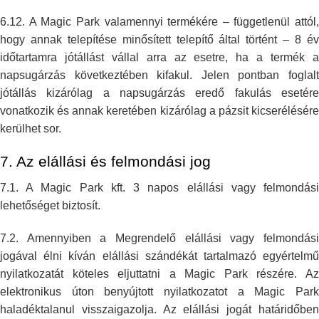
6.12. A Magic Park valamennyi termékére – függetlenül attól,
hogy annak
telepítése minősített telepítő által történt – 8 é
időtartamra jótállást
vállal arra az esetre, ha a termék 
napsugárzás következtében kifakul.
Jelen pontban foglal
jótállás kizárólag a napsugárzás eredő fakulás
esetér
vonatkozik és annak keretében kizárólag a pázsit kicserélésére
kerülhet sor.
7. Az elállási és felmondási jog
7.1. A Magic Park kft. 3 napos elállási vagy felmondási
lehetőséget
biztosít.
7.2. Amennyiben a Megrendelő elállási vagy felmondási
jogával élni kíván
elállási szándékát tartalmazó egyértelm
nyilatkozatát köteles eljuttatni a
Magic Park részére. A
elektronikus úton benyújtott nyilatkozatot a Magic
Par
haladéktalanul visszaigazolja. Az elállási jogát határidőben