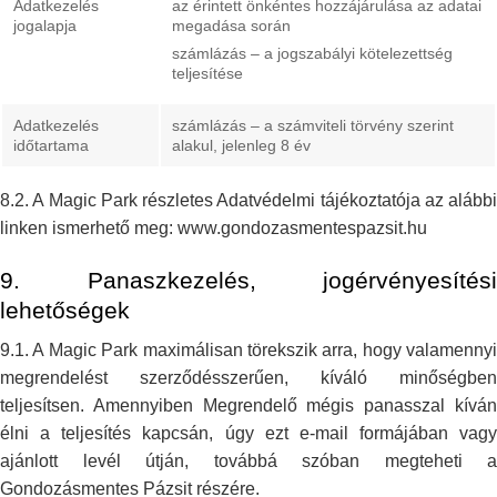
Adatkezelés
az érintett önkéntes hozzájárulása az adatai
jogalapja
megadása során
számlázás – a jogszabályi kötelezettség
teljesítése
Adatkezelés
számlázás – a számviteli törvény szerint
időtartama
alakul, jelenleg 8
év
8.2. A Magic Park részletes Adatvédelmi tájékoztatója az alábbi
linken
ismerhető meg: www.gondozasmentespazsit.hu
9. Panaszkezelés, jogérvényesítési
lehetőségek
9.1. A Magic Park maximálisan törekszik arra, hogy valamennyi
megrendelést
szerződésszerűen, kíváló minőségben
teljesítsen. Amennyiben Megrendelő
mégis panasszal kívá
élni a teljesítés kapcsán, úgy ezt e-mail formájában
vagy
ajánlott levél útján, továbbá szóban megteheti a
Gondozásmentes Pázsit
részére.