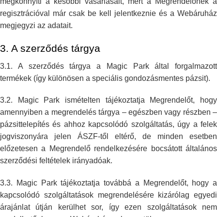
megkönnyíti a
későbbi vásárlásait, mert a Megrendelőnek a
regisztrációval már csak be
kell jelentkeznie és a Webáruház
megjegyzi az adatait.
3. A szerződés tárgya
3.1. A szerződés tárgya a Magic Park által forgalmazott
termékek (így
különösen a speciális gondozásmentes pázsit).
3.2. Magic Park ismételten tájékoztatja Megrendelőt, hogy
amennyiben a
megrendelés tárgya – egészben vagy részben –
pázsittelepítés és ahhoz
kapcsolódó szolgáltatás, úgy a fele
jogviszonyára jelen ÁSZF-től eltérő,
de minden esetben
előzetesen a Megrendelő rendelkezésére bocsátott
általáno
szerződési feltételek irányadóak.
3.3. Magic Park tájékoztatja továbbá a Megrendelőt, hogy a
kapcsolódó
szolgáltatások megrendelésére kizárólag egyedi
árajánlat útján kerülhet
sor, így ezen szolgáltatások ne