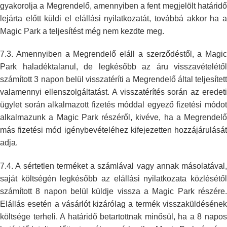
gyakorolja a Megrendelő, amennyiben a fent megjelölt határidő
lejárta előtt
küldi el elállási nyilatkozatát, továbbá akkor ha 
Magic Park a
teljesítést még nem kezdte meg.
7.3. Amennyiben a Megrendelő eláll a szerződéstől, a Magic
Park
haladéktalanul, de legkésőbb az áru visszavételétől
számított 3 napon belül
visszatéríti a Megrendelő által teljesített
valamennyi ellenszolgáltatást.
A visszatérítés során az eredet
ügylet során alkalmazott fizetés móddal
egyező fizetési módo
alkalmazunk a Magic Park részéről, kivéve, ha a
Megrendelő
más fizetési mód igénybevételéhez kifejezetten hozzájárulását
adja.
7.4. A sértetlen terméket a számlával vagy annak másolatával,
saját
költségén legkésőbb az elállási nyilatkozata közlésétől
számított 8 napon
belül küldje vissza a Magic Park részére
Elállás esetén a vásárlót
kizárólag a termék visszaküldéséne
költsége terheli. A határidő
betartottnak minősül, ha a 8 napo