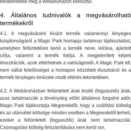
rendelhetőek meg a Webáruházon keresztül.
4. Általános tudnivalók a megvásárolható
termékekről
4.1. A megvásárolni kívánt termék valamennyi lényeges
tulajdonságáról a
Magic Park honlapja tartalmaz tájékoztatást,
amelyben feltüntetésre kerül a
termék neve, leírása, ajánlott
célja, valamint a termék fotója. A
megjelenített képe
illusztrációk, azok eltérhetnek a valóságostól. A Magic
Park kft.
nem vállal felelősséget a honlapon közzétett illusztráció és a
termék tényleges kinézete miatti eltérés tekintetében.
4.2. A Webáruházban feltüntetett árak bruttó (fogyasztói) árak,
azaz
tartalmazzák a törvényileg előírt általános forgalmi adót.
Magic Park
tájékoztatja Megrendelőt, hogy a szállítási költsé
és az utánvétel
költsége minden esetben a Megrendelőt terheli,
ezeket a feltüntetett
(fogyasztói) árak nem tartalmazzák.
Csomagolási költség felszámítására nem
kerül sor.