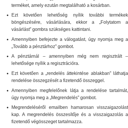
terméket, amely
ezután megtalálható a kosárban.
Ezt követően lehetőség nyílik további termékek
böngészésére, vásárlására,
ekkor a „Folytatom 
vásárlást” gombra szükséges kattintani.
Amennyiben befejezte a válogatást, úgy nyomja meg a
„Tovább a pénztárhoz”
gombot.
A pénztárnál – amennyiben még nem regisztrált –
lehetősége nyílik a
regisztrációra.
Ezt követően a „rendelés áttekintése ablakban” láthatja
rendelése
összegzését a fizetendő összeggel.
Amennyiben megfelelőnek látja a rendelése tartalmát,
úgy nyomja meg a
„Megrendelés” gombot.
Megrendeléséről emailben hamarosan visszaigazolást
kap. A megrendelés
összesítője és a visszaigazolás a
fizetendő végösszeget tartalmazza.