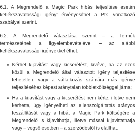
6.1. A Megrendelő a Magic Park hibás teljesítése esetén
kellékszavatossági
igényt érvényesíthet a Ptk. vonatkozó
szabályai szerint.
6.2. A Megrendelő választása szerint – a Termék
természetének a
figyelembevételével – az alább
kellékszavatossági igényekkel élhet:
Kérhet kijavítást vagy kicserélést, kivéve, ha az ezek
közül a Megrendelő
által választott igény teljesítés
lehetetlen, vagy a vállalkozás számára
más igénye
teljesítéséhez képest aránytalan többletköltséggel járna;
Ha a kijavítást vagy a kicserélést nem kérte, illetve nem
kérhette, úgy
igényelheti az ellenszolgáltatás arányo
leszállítását vagy a hibát a Magic
Park költségére a
Megrendelő is kijavíthatja, illetve mással
kijavíttathatja
vagy – végső esetben – a szerződéstől is elállhat.