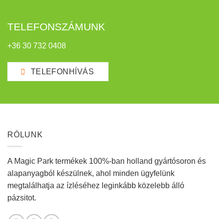
TELEFONSZÁMUNK
+36 30 732 0408
TELEFONHÍVÁS
RÓLUNK
A Magic Park termékek 100%-ban holland gyártósoron és
alapanyagból készülnek, ahol minden ügyfelünk
megtalálhatja az ízléséhez leginkább közelebb álló
pázsitot.