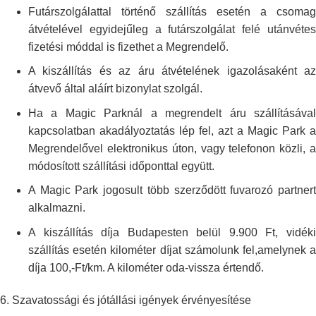
Futárszolgálattal történő szállítás esetén a csomag
átvételével
egyidejűleg a futárszolgálat felé utánvétes
fizetési móddal is fizethet a
Megrendelő.
A kiszállítás és az áru átvételének igazolásaként az
átvevő által aláírt
bizonylat szolgál.
Ha a Magic Parknál a megrendelt áru szállításával
kapcsolatban
akadályoztatás lép fel, azt a Magic Park a
Megrendelővel elektronikus úton,
vagy telefonon közli, 
módosított szállítási időponttal együtt.
A Magic Park jogosult több szerződött fuvarozó partnert
alkalmazni.
A kiszállítás díja Budapesten belül 9.900 Ft, vidéki
szállítás esetén
kilométer díjat számolunk fel,amelynek 
díja 100,-Ft/km. A kilométer
oda-vissza értendő.
6.
Szavatossági és jótállási igények érvényesítése