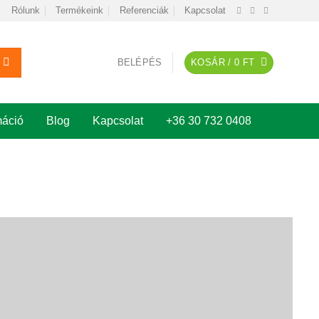
Rólunk
Termékeink
Referenciák
Kapcsolat
BELÉPÉS
KOSÁR /
0
FT
máció
Blog
Kapcsolat
+36 30 732 0408