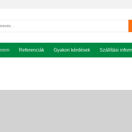
esés
etkezőre:
erem
Referenciák
Gyakori kérdések
Szállítási infor