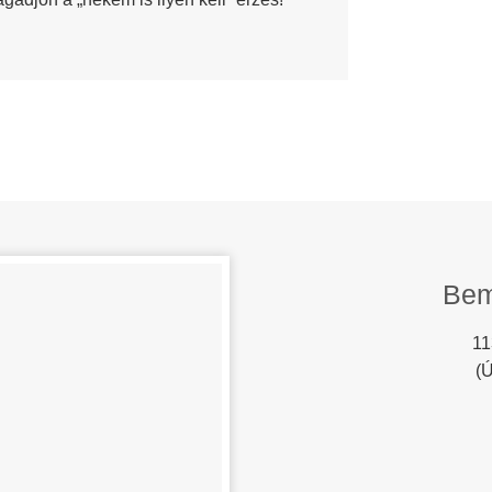
Bem
11
(Ú