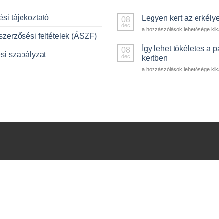
si tájékoztató
Legyen kert az erkély
08
dec
Legyen
a hozzászólások lehetősége kik
szerzősési feltételek (ÁSZF)
kert
az
Így lehet tökéletes a p
08
si szabályzat
erkélyen!
dec
kertben
bejegyzéshez
Így
a hozzászólások lehetősége kik
lehet
tökéletes
a
pázsit
a
kertben
bejegyzéshez