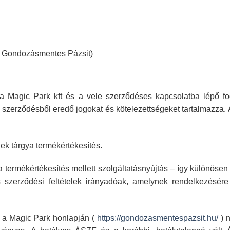
int Gondozásmentes
Pázsit)
 a Magic Park
kft és a vele szerződéses kapcsolatba lépő f
ő szerződésből eredő jogokat és
kötelezettségeket tartalmazza.
nek tárgya
termékértékesítés.
a
termékértékesítés mellett szolgáltatásnyújtás – így különösen 
 szerződési feltételek
irányadóak, amelynek rendelkezésére
 a Magic Park
honlapján (
https://gondozasmentespazsit.hu/
) 