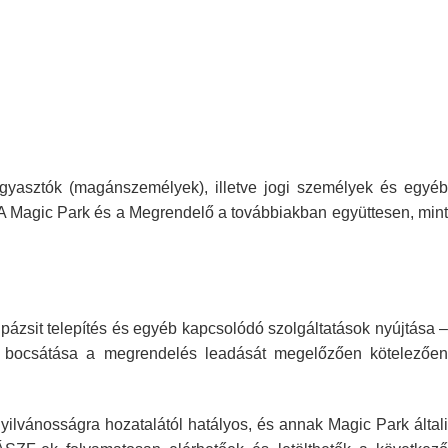
ogyasztók (magánszemélyek),
illetve jogi személyek és egyé
 A Magic Park és a Megrendelő a továbbiakban
együttesen, min
pázsit
telepítés és egyéb kapcsolódó szolgáltatások nyújtása –
 bocsátása a megrendelés leadását
megelőzően kötelezőe
nyilvánosságra hozatalától hatályos, és annak Magic Park által