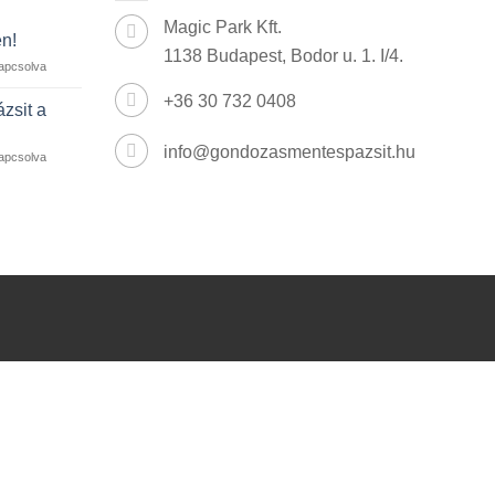
Magic Park Kft.
en!
1138 Budapest, Bodor u. 1. I/4.
apcsolva
+36 30 732 0408
ázsit a
info@gondozasmentespazsit.hu
apcsolva