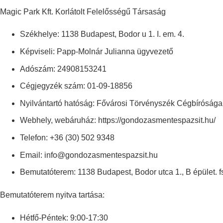
Magic Park Kft. Korlátolt Felelősségű Társaság
Székhelye: 1138 Budapest, Bodor u 1. I. em. 4.
Képviseli: Papp-Molnár Julianna ügyvezető
Adószám: 24908153241
Cégjegyzék szám: 01-09-18856
Nyilvántartó hatóság: Fővárosi Törvényszék Cégbírósága
Webhely, webáruház: https://gondozasmentespazsit.hu/
Telefon: +36 (30) 502 9348
Email: info@gondozasmentespazsit.hu
Bemutatóterem: 1138 Budapest, Bodor utca 1., B épület. f
Bemutatóterem nyitva tartása:
Hétfő-Péntek: 9:00-17:30