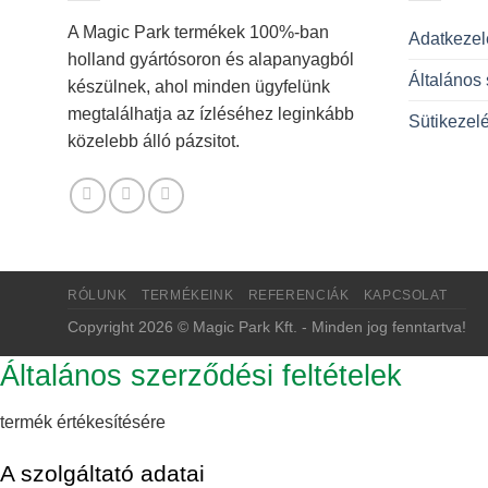
A Magic Park termékek 100%-ban
Adatkezelé
holland gyártósoron és alapanyagból
Általános 
készülnek, ahol minden ügyfelünk
megtalálhatja az ízléséhez leginkább
Sütikezelé
közelebb álló pázsitot.
RÓLUNK
TERMÉKEINK
REFERENCIÁK
KAPCSOLAT
Copyright 2026 © Magic Park Kft. - Minden jog fenntartva!
Általános szerződési feltételek
termék értékesítésére
A szolgáltató adatai