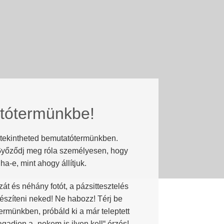
atótermünkbe!
gtekintheted bemutatótermünkben.
! Győződj meg róla személyesen, hogy
a-e, mint ahogy állítjuk.
t és néhány fotót, a pázsittesztelés
készíteni neked! Ne habozz! Térj be
rmünkben, próbáld ki a már teleptett
agadjon a „nekem is ilyen kell“ érzés!