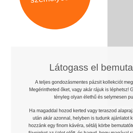
Látogass el bemut
A teljes gondozásmentes pázsit kollekciót me
Megérintheted őket, vagy akár rájuk is léphetsz
tényleg olyan élethű és selymesen puh
Ha magaddal hozod kerted vagy teraszod alaprajzá
után akár azonnal, helyben is tudunk ajánlatot 
hozzánk egy finom kávéra, sétálj körbe bemutatóte
füveinket az üzlet előtt, és hagyd, hogy magával r