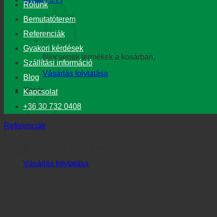
Rólunk
Bemutatóterem
Referenciák
Gyakori kérdések
Nincsenek termékek a kosárban.
Szállítási információ
Vásárlás folytatása
Blog
Kosár
Kapcsolat
+36 30 732 0408
Referenciák
Csajág
Nincsenek termékek a kosárban.
Vásárlás folytatása