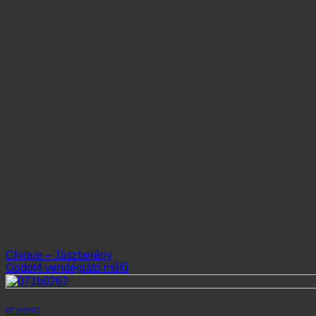
Chique – Jászberény
Godot4 vendéglátó műfű
071b0262