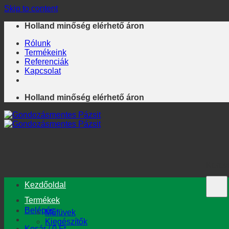
Skip to content
Holland minőség elérhető áron
Rólunk
Termékeink
Referenciák
Kapcsolat
Holland minőség elérhető áron
Keres
Kezdőoldal
Termékek
Belépés
Műfüvek
Kiegészítők
Kosár /
0
Ft