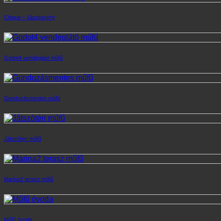
Chique – Jászberény
Godot4 vendéglátó műfű
Gondozásmentes műfű
Játszótéri műfű
Marina2 terasz műfű
Műfű óvoda