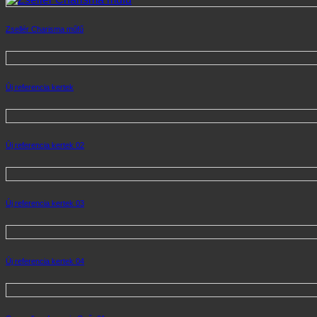
Zsellér Charisma műfű
Új referencia kertek
Új referencia kertek 02
Új referencia kertek 03
Új referencia kertek 04