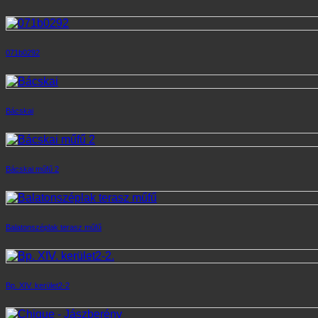
071b0292
Bácskai
Bácskai műfű 2
Balatonszéplak terasz műfű
Bp. XIV. kerület2-2