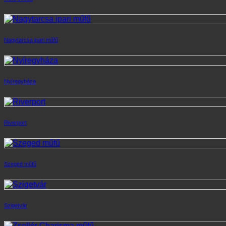
Nagytarcsa ipari műfű
Nyíregyháza
Riverport
Szeged műfű
Szigetvár