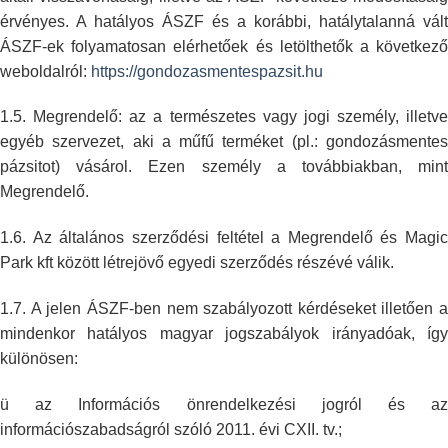
érvényes. A hatályos
ÁSZF és a korábbi, hatálytalanná vált
ÁSZF-ek folyamatosan elérhetőek és
letölthetők a következő
weboldalról:
https://gondozasmentespazsit.hu
1.5. Megrendelő: az a természetes vagy jogi személy, illetve
egyéb
szervezet, aki a műfű terméket (pl.: gondozásmentes
pázsitot) vásárol. Ezen
személy a továbbiakban, min
Megrendelő.
1.6. Az általános szerződési feltétel a Megrendelő és Magic
Park kft között
létrejövő egyedi szerződés részévé válik.
1.7. A jelen ÁSZF-ben nem szabályozott kérdéseket illetően a
mindenkor
hatályos magyar jogszabályok irányadóak, így
különösen:
ü az Információs önrendelkezési jogról és az
információszabadságról szóló
2011. évi CXII. tv.;