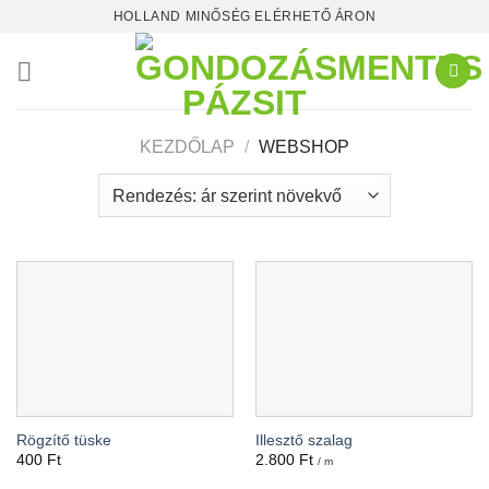
Skip
HOLLAND MINŐSÉG ELÉRHETŐ ÁRON
to
content
KEZDŐLAP
/
WEBSHOP
Rögzítő tüske
Illesztő szalag
400
Ft
2.800
Ft
/ m