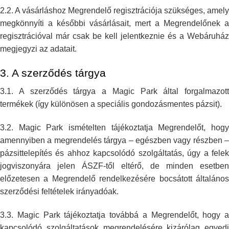
2.2. A vásárláshoz Megrendelő regisztrációja szükséges, amely
megkönnyíti a
későbbi vásárlásait, mert a Megrendelőnek a
regisztrációval már csak be
kell jelentkeznie és a Webáruház
megjegyzi az adatait.
3. A szerződés tárgya
3.1. A szerződés tárgya a Magic Park által forgalmazott
termékek (így
különösen a speciális gondozásmentes pázsit).
3.2. Magic Park ismételten tájékoztatja Megrendelőt, hogy
amennyiben a
megrendelés tárgya – egészben vagy részben –
pázsittelepítés és ahhoz
kapcsolódó szolgáltatás, úgy a fele
jogviszonyára jelen ÁSZF-től eltérő,
de minden esetben
előzetesen a Megrendelő rendelkezésére bocsátott
általáno
szerződési feltételek irányadóak.
3.3. Magic Park tájékoztatja továbbá a Megrendelőt, hogy a
kapcsolódó
szolgáltatások megrendelésére kizárólag egyedi