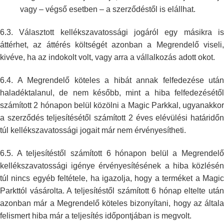
vagy – végső esetben – a szerződéstől is elállhat.
6.3. Választott kellékszavatossági jogáról egy másikra is
áttérhet, az
áttérés költségét azonban a Megrendelő viseli
kivéve, ha az indokolt volt,
vagy arra a vállalkozás adott okot.
6.4. A Megrendelő köteles a hibát annak felfedezése után
haladéktalanul, de
nem később, mint a hiba felfedezésétő
számított 2 hónapon belül közölni a
Magic Parkkal, ugyanakkor
a szerződés teljesítésétől számított 2 éves
elévülési határidő
túl kellékszavatossági jogait már nem érvényesítheti.
6.5. A teljesítéstől számított 6 hónapon belül a Megrendelő
kellékszavatossági igénye érvényesítésének a hiba közlésén
túl nincs egyéb
feltétele, ha igazolja, hogy a terméket a Magi
Parkttól vásárolta. A
teljesítéstől számított 6 hónap eltelte után
azonban már a Megrendelő
köteles bizonyítani, hogy az általa
felismert hiba már a teljesítés
időpontjában is megvolt.