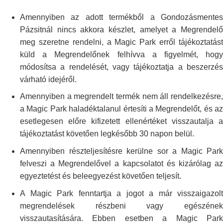
Amennyiben az adott termékből a Gondozásmentes
Pázsitnál nincs akkora készlet,
amelyet a Megrendelő
meg szeretne rendelni, a Magic Park erről
tájékoztatás
küld a Megrendelőnek felhívva a figyelmét, hogy
módosítsa a
rendelését, vagy tájékoztatja a beszerzé
várható idejéről.
Amennyiben a megrendelt termék nem áll rendelkezésre,
a Magic Park
haladéktalanul értesíti a Megrendelőt, és az
esetlegesen előre kifizetett
ellenértéket visszautalja 
tájékoztatást követően legkésőbb 30 napon
belül.
Amennyiben részteljesítésre kerülne sor a Magic Park
felveszi a
Megrendelővel a kapcsolatot és kizárólag a
egyeztetést és beleegyezést
követően teljesít.
A Magic Park fenntartja a jogot a már visszaigazolt
megrendelések
részbeni vagy egészének
visszautasítására. Ebben esetben a Magic Park