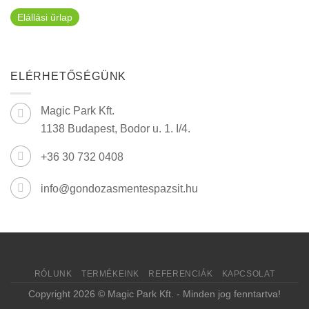
Elállási űrlap
ELÉRHETŐSÉGÜNK
Magic Park Kft.
1138 Budapest, Bodor u. 1. I/4.
+36 30 732 0408
info@gondozasmentespazsit.hu
RÓLUNK
TERMÉKEINK
REFERENCIÁK
KAPCSOLAT
Copyright 2026 © Magic Park Kft. - Minden jog fenntartva!