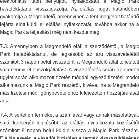
elektronikus úton benyújtott nyilatkozatot a Magic
Par
haladéktalanul visszaigazolja. Az elállási jogát határidőben
gyakorolja a Megrendelő, amennyiben a fent megjelölt határidő
lejárta előtt
küldi el elállási nyilatkozatát, továbbá akkor ha 
Magic Park a
teljesítést még nem kezdte meg.
7.3. Amennyiben a Megrendelő eláll a szerződéstől, a Magic
Park
haladéktalanul, de legkésőbb az áru visszavételétől
számított 3 napon belül
visszatéríti a Megrendelő által teljesített
valamennyi ellenszolgáltatást.
A visszatérítés során az eredet
ügylet során alkalmazott fizetés móddal
egyező fizetési módo
alkalmazunk a Magic Park részéről, kivéve, ha a
Megrendelő
más fizetési mód igénybevételéhez kifejezetten hozzájárulását
adja.
7.4. A sértetlen terméket a számlával vagy annak másolatával,
saját
költségén legkésőbb az elállási nyilatkozata közlésétől
számított 8 napon
belül küldje vissza a Magic Park részére
Elállás esetén a vásárlót
kizárólag a termék visszaküldéséne