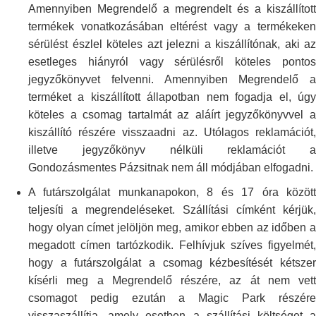
Amennyiben Megrendelő a megrendelt és a kiszállított
termékek
vonatkozásában eltérést vagy a termékeken
sérülést észlel köteles azt
jelezni a kiszállítónak, aki az
esetleges hiányról vagy sérülésről köteles
ponto
jegyzőkönyvet felvenni. Amennyiben Megrendelő a
terméket a
kiszállított állapotban nem fogadja el, úg
köteles a csomag tartalmát az
aláírt jegyzőkönyvvel 
kiszállító részére visszaadni az. Utólagos
reklamációt
illetve jegyzőkönyv nélküli reklamációt a
Gondozásmentes Pázsitnak
nem áll módjában elfogadni.
A futárszolgálat munkanapokon, 8 és 17 óra között
teljesíti a
megrendeléseket. Szállítási címként kérjük,
hogy olyan címet jelöljön meg,
amikor ebben az időben 
megadott címen tartózkodik. Felhívjuk szíves
figyelmét,
hogy a futárszolgálat a csomag kézbesítését kétszer
kísérli meg
a Megrendelő részére, az át nem vett
csomagot pedig ezután a Magic Park
részér
visszaszállítja, amely esetben a szállítási költséget a