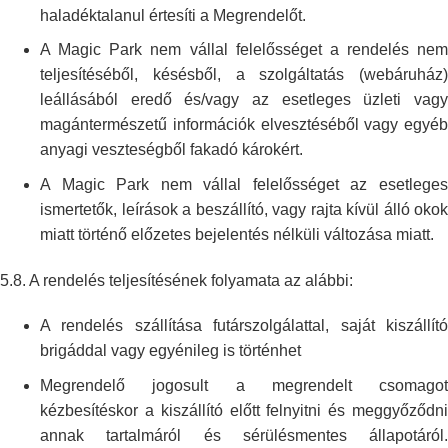
haladéktalanul értesíti a Megrendelőt.
A Magic Park nem vállal felelősséget a rendelés nem
teljesítéséből,
késésből, a szolgáltatás (webáruház)
leállásából eredő és/vagy az esetleges
üzleti vag
magántermészetű információk elvesztéséből vagy egyéb
anyagi
veszteségből fakadó károkért.
A Magic Park nem vállal felelősséget az esetleges
ismertetők, leírások a
beszállító, vagy rajta kívül álló okok
miatt történő előzetes bejelentés
nélküli változása miatt.
5.8. A rendelés teljesítésének folyamata az alábbi:
A rendelés szállítása futárszolgálattal, saját kiszállító
brigáddal vagy
egyénileg is történhet
Megrendelő jogosult a megrendelt csomagot
kézbesítéskor a kiszállító
előtt felnyitni és meggyőződn
annak tartalmáról és sérülésmentes
állapotáról.