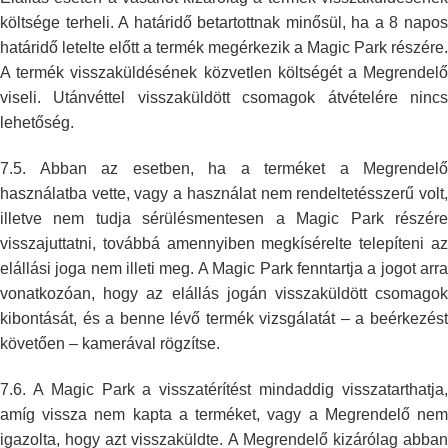
költsége terheli. A határidő
betartottnak minősül, ha a 8 napo
határidő letelte előtt a termék
megérkezik a Magic Park részére.
A termék visszaküldésének közvetlen
költségét a Megrendelő
viseli. Utánvéttel visszaküldött csomagok átvételére
ninc
lehetőség.
7.5. Abban az esetben, ha a terméket a Megrendelő
használatba vette, vagy a
használat nem rendeltetésszerű volt
illetve nem tudja sérülésmentesen a
Magic Park részér
visszajuttatni, továbbá amennyiben megkísérelte
telepíteni a
elállási joga nem illeti meg. A Magic Park fenntartja a jogot
arr
vonatkozóan, hogy az elállás jogán visszaküldött csomagok
kibontását,
és a benne lévő termék vizsgálatát – a beérkezést
követően – kamerával
rögzítse.
7.6. A Magic Park a visszatérítést mindaddig visszatarthatja,
amíg vissza
nem kapta a terméket, vagy a Megrendelő ne
igazolta, hogy azt
visszaküldte. A Megrendelő kizárólag abba