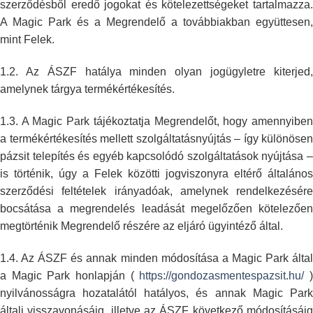
szerződésből eredő jogokat és
kötelezettségeket tartalmazza
A Magic Park és a Megrendelő a továbbiakban
együttesen,
mint Felek.
1.2. Az ÁSZF hatálya minden olyan jogügyletre kiterjed,
amelynek tárgya
termékértékesítés.
1.3. A Magic Park tájékoztatja Megrendelőt, hogy amennyiben
a
termékértékesítés mellett szolgáltatásnyújtás – így különösen
pázsit
telepítés és egyéb kapcsolódó szolgáltatások nyújtása –
is történik, úgy a
Felek közötti jogviszonyra eltérő általános
szerződési feltételek
irányadóak, amelynek rendelkezésére
bocsátása a megrendelés leadását
megelőzően kötelezőe
megtörténik Megrendelő részére az eljáró ügyintéző
által.
1.4. Az ÁSZF és annak minden módosítása a Magic Park által
a Magic Park
honlapján (
https://gondozasmentespazsit.hu/
nyilvánosságra hozatalától hatályos, és annak Magic Park
általi
visszavonásáig, illetve az ÁSZF következő módosításáig