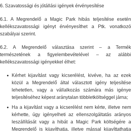
6.
Szavatossági és jótállási igények érvényesítése
6.1. A Megrendelő a Magic Park hibás teljesítése esetén
kellékszavatossági
igényt érvényesíthet a Ptk. vonatkozó
szabályai szerint.
6.2. A Megrendelő választása szerint – a Termék
természetének a
figyelembevételével – az alább
kellékszavatossági igényekkel élhet:
Kérhet kijavítást vagy kicserélést, kivéve, ha az ezek
közül a Megrendelő
által választott igény teljesítés
lehetetlen, vagy a vállalkozás számára
más igénye
teljesítéséhez képest aránytalan többletköltséggel járna;
Ha a kijavítást vagy a kicserélést nem kérte, illetve nem
kérhette, úgy
igényelheti az ellenszolgáltatás arányo
leszállítását vagy a hibát a Magic
Park költségére a
Megrendelő is kijavíthatja, illetve mással
kijavíttathatja