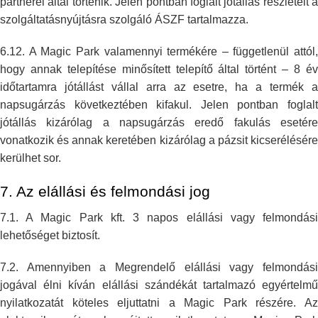
partnerei által történik. Jelen pontban
foglalt jótállás részleteit a
szolgáltatásnyújtásra szolgáló ÁSZF
tartalmazza.
6.12. A Magic Park valamennyi termékére – függetlenül attól,
hogy annak
telepítése minősített telepítő által történt – 8 é
időtartamra jótállást
vállal arra az esetre, ha a termék 
napsugárzás következtében kifakul.
Jelen pontban foglal
jótállás kizárólag a napsugárzás eredő fakulás
esetér
vonatkozik és annak keretében kizárólag a pázsit kicserélésére
kerülhet sor.
7. Az elállási és felmondási jog
7.1. A Magic Park kft. 3 napos elállási vagy felmondási
lehetőséget
biztosít.
7.2. Amennyiben a Megrendelő elállási vagy felmondási
jogával élni kíván
elállási szándékát tartalmazó egyértelm
nyilatkozatát köteles eljuttatni a
Magic Park részére. A