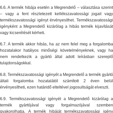
6.6. A termék hibája esetén a Megrendelő – választása szerint
– vagy a fent
részletezett kellékszavatossági jogait vag
termékszavatossági igényt
érvényesíthet. Termékszavatosság
igényként a Megrendelő kizárólag a hibás
termék kijavításá
vagy kicserélését kérheti.
6.7. A termék akkor hibás, ha az nem felel meg a forgalomba
hozatalakor
hatályos minőségi követelményeknek, vagy ha
nem rendelkezik a gyártó által
adott leírásban szerepl
tulajdonságokkal.
6.8. Termékszavatossági igényét a Megrendelő a termék gyártó
általi
forgalomba hozatalától számított 2 éven belül
érvényesítheti, ezen határidő
elteltével jogosultságát elveszti.
6.9. Termékszavatossági igényét a Megrendelő kizárólag a
termék gyártójával
vagy forgalmazójával szemben
gyakorolhatja. A termék hibáját
termékszavatossági igén