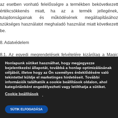
az esetben vonható felelősségre
a termékben bekövetkezett
értékcsökkenés miatt, ha az a termék jellegének,
tulajdonságainak és működésének megállapításához
szükséges használatot
meghaladó használat miatt következet
be.
8.
Adatvédelem
8.1. Az egyedi megrendelések felvételére kizárólag a Magic
Park Adatvédelmi
tájékoztatójának a megismerését és
Honlapunk sütiket használhat, hogy megjegyezze
bejelentkezési állapotát, továbbá a honlap optimizálásának
elfogadását követően kerülhet sor.
céljából, illetve hogy az Ön személyes érdeklődésére való
tekintettel küldje el marketinges hirdetéseit. További
információk találhatók a cookie beállítások oldalon, ahol
Adatkezeléssel
Megrendelő neve, email cím, telefonszám,
kategóriánként engedélyezheti vagy letilthatja a sütiket.
érintett adatok
lakóhely,
telepítési hely
köre
Cookie beállítások
.
Adatkezelés célja
megrendelés – termékvásárlás, szolgáltatás
nyújtás
SÜTIK ELFOGADÁSA
HÍVÁS
ÚTVONALTERVEZÉS
számlázás – a vonatkozó jogszabályoknak