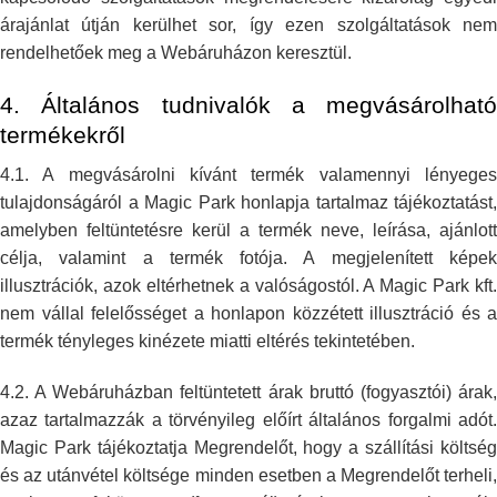
árajánlat útján kerülhet
sor, így ezen szolgáltatások ne
rendelhetőek meg a Webáruházon keresztül.
4. Általános tudnivalók a megvásárolható
termékekről
4.1. A megvásárolni kívánt termék valamennyi lényeges
tulajdonságáról a
Magic Park honlapja tartalmaz tájékoztatást,
amelyben feltüntetésre kerül a
termék neve, leírása, ajánlott
célja, valamint a termék fotója. A
megjelenített képe
illusztrációk, azok eltérhetnek a valóságostól. A Magic
Park kft.
nem vállal felelősséget a honlapon közzétett illusztráció és a
termék tényleges kinézete miatti eltérés tekintetében.
4.2. A Webáruházban feltüntetett árak bruttó (fogyasztói) árak,
azaz
tartalmazzák a törvényileg előírt általános forgalmi adót.
Magic Park
tájékoztatja Megrendelőt, hogy a szállítási költsé
és az utánvétel
költsége minden esetben a Megrendelőt terheli,