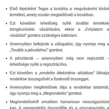
Első lépésként Tegye a kosárba a megvásárolni kívánt
terméket, amely
ezután megtalálható a kosárban.
Ezt követően lehetőség nyílik további termékek
böngészésére, vásárlására,
ekkor a „Folytatom 
vásárlást” gombra szükséges kattintani.
Amennyiben befejezte a válogatást, úgy nyomja meg a
„Tovább a pénztárhoz”
gombot.
A pénztárnál – amennyiben még nem regisztrált –
lehetősége nyílik a
regisztrációra.
Ezt követően a „rendelés áttekintése ablakban” láthatja
rendelése
összegzését a fizetendő összeggel.
Amennyiben megfelelőnek látja a rendelése tartalmát,
úgy nyomja meg a
„Megrendelés” gombot.
Megrendeléséről emailben hamarosan visszaigazolást
kap. A megrendelés
összesítője és a visszaigazolás a