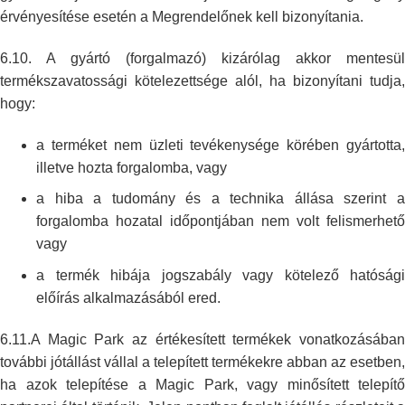
érvényesítése esetén a Megrendelőnek kell
bizonyítania.
6.10. A gyártó (forgalmazó) kizárólag akkor mentesül
termékszavatossági
kötelezettsége alól, ha bizonyítani tudja,
hogy:
a terméket nem üzleti tevékenysége körében gyártotta,
illetve hozta
forgalomba, vagy
a hiba a tudomány és a technika állása szerint a
forgalomba hozatal
időpontjában nem volt felismerhető
vagy
a termék hibája jogszabály vagy kötelező hatósági
előírás alkalmazásából
ered.
6.11.A Magic Park az értékesített termékek vonatkozásában
további jótállást
vállal a telepített termékekre abban az esetben,
ha azok telepítése a Magic
Park, vagy minősített telepítő