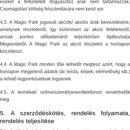
ezeket a feltüntetett
(fogyasztói) árak nem tartalmazzák.
Csomagolási költség felszámítására nem
kerül sor.
4.3. A Magic Park jogosult akciók/ akciós árak bevezetésére,
amelynek
részleteiről, így különösen az akció feltételeiről,
annak pontos
időtartamáról teljeskörűen tájékoztatja
Megrendelőt. A Magic Park az akció
részleteit a honlapon
közzéteszi.
4.4. A Magic Park minden tőle telhetőt megtesz azért, hogy a
honlapon
megjelenő adatok (ár, leírás, képek, elérhetőség stb.)
a lehető
legpontosabbak legyenek.
4.5. A termékek online/személyesen/telefonon rendelhetők
meg.
5. A szerződéskötés, rendelés folyamata,
rendelés teljesítése