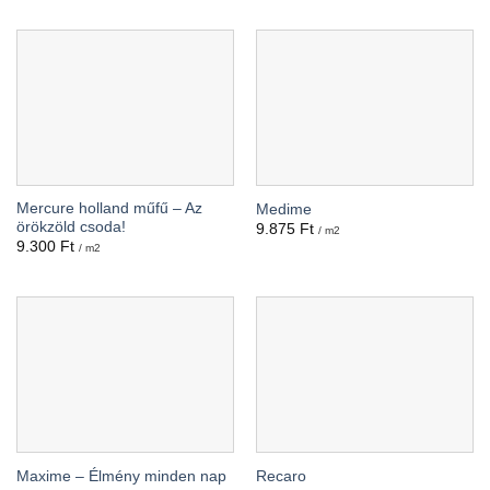
Mercure holland műfű – Az
Medime
örökzöld csoda!
9.875
Ft
/ m2
9.300
Ft
/ m2
Maxime – Élmény minden nap
Recaro