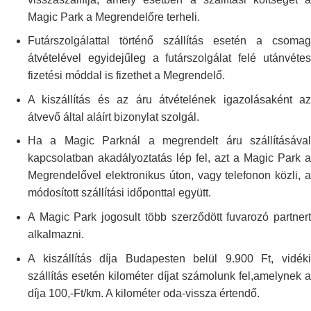
Magic Park
a Megrendelőre terheli.
Futárszolgálattal történő szállítás esetén a csomag
átvételével
egyidejűleg a futárszolgálat felé utánvétes
fizetési móddal is fizethet a
Megrendelő.
A kiszállítás és az áru átvételének igazolásaként az
átvevő által aláírt
bizonylat szolgál.
Ha a Magic Parknál a megrendelt áru szállításával
kapcsolatban
akadályoztatás lép fel, azt a Magic Park a
Megrendelővel elektronikus úton,
vagy telefonon közli, 
módosított szállítási időponttal együtt.
A Magic Park jogosult több szerződött fuvarozó partnert
alkalmazni.
A kiszállítás díja Budapesten belül 9.900 Ft, vidéki
szállítás esetén
kilométer díjat számolunk fel,amelynek 
díja 100,-Ft/km. A kilométer
oda-vissza értendő.