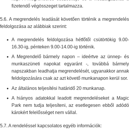
fizetendő végösszeget tartalmazza.
5.6. A megrendelés leadását követően történik a megrendelés
feldolgozása az
alábbiak szerint:
A megrendelés feldolgozása hétfőtől csütörtökig 9.00-
16.30-ig, pénteken
9.00-14.00-ig történik.
A Megrendelő bármely napon – ideértve az ünnep- és
munkaszüneti napokat
egyaránt -, továbbá bármel
napszakban leadhatja megrendelését, ugyanakkor
annak
feldolgozására csak az azt követő munkanapon kerül sor.
Az általános teljesítési határidő 20 munkanap.
A hiányos adatokkal leadott megrendeléseket a Magic
Park nem tudja
teljesíteni, az esetlegesen ebből adód
károkért felelősséget nem vállal.
5.7. A rendeléssel kapcsolatos egyéb információk: