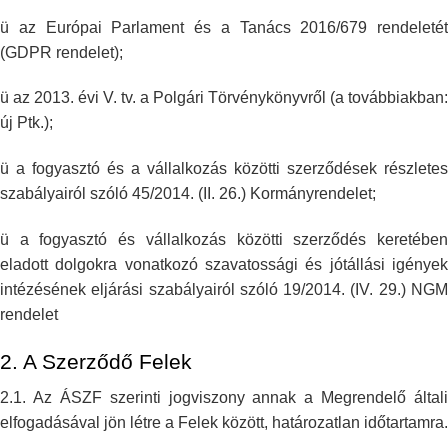
ü az Európai Parlament és a Tanács 2016/679 rendeletét
(GDPR rendelet);
ü az 2013. évi V. tv. a Polgári Törvénykönyvről (a továbbiakban:
új Ptk.);
ü a fogyasztó és a vállalkozás közötti szerződések részletes
szabályairól
szóló 45/2014. (II. 26.) Kormányrendelet;
ü a fogyasztó és vállalkozás közötti szerződés keretében
eladott dolgokra
vonatkozó szavatossági és jótállási igénye
intézésének eljárási
szabályairól szóló 19/2014. (IV. 29.) NG
rendelet
2. A Szerződő Felek
2.1. Az ÁSZF szerinti jogviszony annak a Megrendelő általi
elfogadásával
jön létre a Felek között, határozatlan időtartamra.