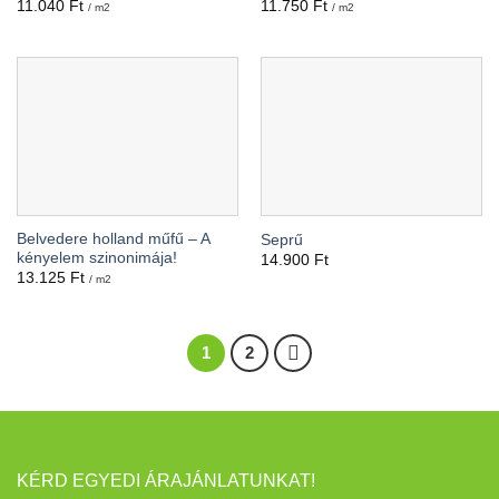
11.040
Ft
11.750
Ft
/ m2
/ m2
Belvedere holland műfű – A
Seprű
kényelem szinonimája!
14.900
Ft
13.125
Ft
/ m2
1
2
KÉRD EGYEDI ÁRAJÁNLATUNKAT!