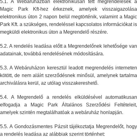
5.1. A Webáruházban elektronikusan tett megrendelések a
Magic Park Kft-hez
érkeznek, amelyek visszaigazolás
elektronikus úton 2 napon belül
megtörténik, valamint a Magic
Park Kft. a szükséges, rendeléssel
kapcsolatos információkat is
megküldi elektronikus úton a Megrendelő
részére.
5.2. A rendelés leadása előtt a Megrendelőnek lehetősége van
adatainak,
továbbá rendelésének módosítására.
5.3. A Webáruházon keresztül leadott megrendelés interneten
kötött, de nem
aláírt szerződésnek minősül, amelynek tartalm
archiválásra kerül, az
utólag visszakereshető.
5.4. A Megrendelő a rendelés elküldésével automatikusan
elfogadja a Magic
Park Általános Szerződési Feltételeit
amelyek szintén megtalálhatóak a
webáruház honlapján.
5.5. A Gondozásmentes Pázsit tájékoztatja Megrendelőt, hogy
a rendelés leadása az
alábbiak szerint történhet: