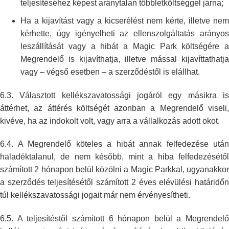
teljesítéséhez képest aránytalan többletköltséggel járna;
Ha a kijavítást vagy a kicserélést nem kérte, illetve nem
kérhette, úgy
igényelheti az ellenszolgáltatás arányo
leszállítását vagy a hibát a Magic
Park költségére a
Megrendelő is kijavíthatja, illetve mással
kijavíttathatja
vagy – végső esetben – a szerződéstől is elállhat.
6.3. Választott kellékszavatossági jogáról egy másikra is
áttérhet, az
áttérés költségét azonban a Megrendelő viseli
kivéve, ha az indokolt volt,
vagy arra a vállalkozás adott okot.
6.4. A Megrendelő köteles a hibát annak felfedezése után
haladéktalanul, de
nem később, mint a hiba felfedezésétő
számított 2 hónapon belül közölni a
Magic Parkkal, ugyanakkor
a szerződés teljesítésétől számított 2 éves
elévülési határidő
túl kellékszavatossági jogait már nem érvényesítheti.
6.5. A teljesítéstől számított 6 hónapon belül a Megrendelő