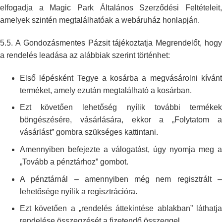
elfogadja a Magic
Park Általános Szerződési Feltételeit
amelyek szintén megtalálhatóak a
webáruház honlapján.
5.5. A Gondozásmentes Pázsit tájékoztatja Megrendelőt, hogy
a rendelés leadása az
alábbiak szerint történhet:
Első lépésként Tegye a kosárba a megvásárolni kívánt
terméket, amely
ezután megtalálható a kosárban.
Ezt követően lehetőség nyílik további termékek
böngészésére, vásárlására,
ekkor a „Folytatom 
vásárlást” gombra szükséges kattintani.
Amennyiben befejezte a válogatást, úgy nyomja meg a
„Tovább a pénztárhoz”
gombot.
A pénztárnál – amennyiben még nem regisztrált –
lehetősége nyílik a
regisztrációra.
Ezt követően a „rendelés áttekintése ablakban” láthatja
rendelése
összegzését a fizetendő összeggel.