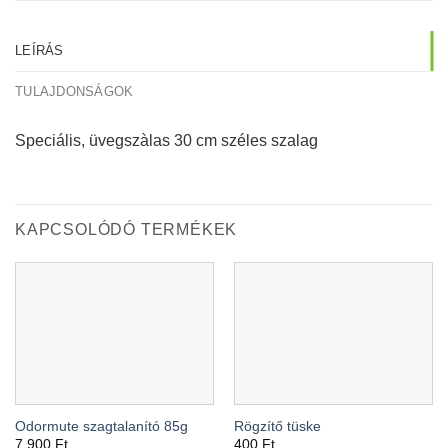
LEÍRÁS
TULAJDONSÁGOK
Speciális, üvegszàlas 30 cm széles szalag
KAPCSOLÓDÓ TERMÉKEK
Odormute szagtalanító 85g
Rögzítő tüske
7.900
Ft
400
Ft