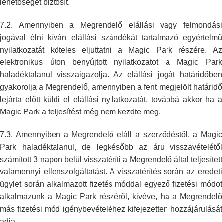
lehetőséget
biztosít.
7.2. Amennyiben a Megrendelő elállási vagy felmondási
jogával élni kíván
elállási szándékát tartalmazó egyértelm
nyilatkozatát köteles eljuttatni a
Magic Park részére. A
elektronikus úton benyújtott nyilatkozatot a Magic
Par
haladéktalanul visszaigazolja. Az elállási jogát határidőben
gyakorolja a Megrendelő, amennyiben a fent megjelölt határidő
lejárta előtt
küldi el elállási nyilatkozatát, továbbá akkor ha 
Magic Park a
teljesítést még nem kezdte meg.
7.3. Amennyiben a Megrendelő eláll a szerződéstől, a Magic
Park
haladéktalanul, de legkésőbb az áru visszavételétől
számított 3 napon belül
visszatéríti a Megrendelő által teljesített
valamennyi ellenszolgáltatást.
A visszatérítés során az eredet
ügylet során alkalmazott fizetés móddal
egyező fizetési módo
alkalmazunk a Magic Park részéről, kivéve, ha a
Megrendelő
más fizetési mód igénybevételéhez kifejezetten hozzájárulását
adja.