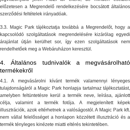
előzetesen a Megrendelő rendelkezésére bocsátott
általáno
szerződési feltételek irányadóak.
3.3. Magic Park tájékoztatja továbbá a Megrendelőt, hogy a
kapcsolódó
szolgáltatások megrendelésére kizárólag egyedi
árajánlat útján kerülhet
sor, így ezen szolgáltatások ne
rendelhetőek meg a Webáruházon keresztül.
4. Általános tudnivalók a megvásárolható
termékekről
4.1. A megvásárolni kívánt termék valamennyi lényeges
tulajdonságáról a
Magic Park honlapja tartalmaz tájékoztatást,
amelyben feltüntetésre kerül a
termék neve, leírása, ajánlott
célja, valamint a termék fotója. A
megjelenített képe
illusztrációk, azok eltérhetnek a valóságostól. A Magic
Park kft.
nem vállal felelősséget a honlapon közzétett illusztráció és a
termék tényleges kinézete miatti eltérés tekintetében.