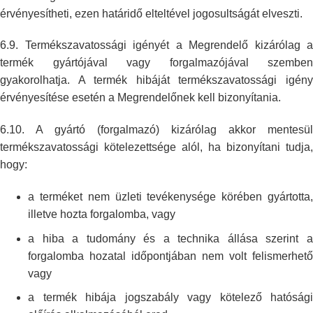
érvényesítheti, ezen határidő
elteltével jogosultságát elveszti.
6.9. Termékszavatossági igényét a Megrendelő kizárólag a
termék gyártójával
vagy forgalmazójával szemben
gyakorolhatja. A termék hibáját
termékszavatossági igén
érvényesítése esetén a Megrendelőnek kell
bizonyítania.
6.10. A gyártó (forgalmazó) kizárólag akkor mentesül
termékszavatossági
kötelezettsége alól, ha bizonyítani tudja,
hogy:
a terméket nem üzleti tevékenysége körében gyártotta,
illetve hozta
forgalomba, vagy
a hiba a tudomány és a technika állása szerint a
forgalomba hozatal
időpontjában nem volt felismerhető
vagy
a termék hibája jogszabály vagy kötelező hatósági