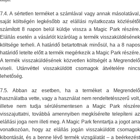
7.4. A sértetlen terméket a számlával vagy annak másolatával,
saját
költségén legkésőbb az elállási nyilatkozata közlésétől
számított 8 napon
belül küldje vissza a Magic Park részére
Elállás esetén a vásárlót
kizárólag a termék visszaküldéséne
költsége terheli. A határidő
betartottnak minősül, ha a 8 napo
határidő letelte előtt a termék
megérkezik a Magic Park részére.
A termék visszaküldésének közvetlen
költségét a Megrendelő
viseli. Utánvéttel visszaküldött csomagok átvételére
ninc
lehetőség.
7.5. Abban az esetben, ha a terméket a Megrendelő
használatba vette, vagy a
használat nem rendeltetésszerű volt
illetve nem tudja sérülésmentesen a
Magic Park részér
visszajuttatni, továbbá amennyiben megkísérelte
telepíteni a
elállási joga nem illeti meg. A Magic Park fenntartja a jogot
arr
vonatkozóan, hogy az elállás jogán visszaküldött csomagok
kibontását,
és a benne lévő termék vizsgálatát – a beérkezést