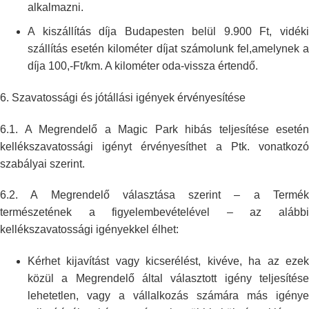
alkalmazni.
A kiszállítás díja Budapesten belül 9.900 Ft, vidéki
szállítás esetén
kilométer díjat számolunk fel,amelynek 
díja 100,-Ft/km. A kilométer
oda-vissza értendő.
6.
Szavatossági és jótállási igények érvényesítése
6.1. A Megrendelő a Magic Park hibás teljesítése esetén
kellékszavatossági
igényt érvényesíthet a Ptk. vonatkozó
szabályai szerint.
6.2. A Megrendelő választása szerint – a Termék
természetének a
figyelembevételével – az alább
kellékszavatossági igényekkel élhet:
Kérhet kijavítást vagy kicserélést, kivéve, ha az ezek
közül a Megrendelő
által választott igény teljesítés
lehetetlen, vagy a vállalkozás számára
más igénye