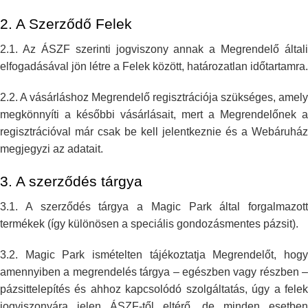
2. A Szerződő Felek
2.1. Az ÁSZF szerinti jogviszony annak a Megrendelő általi
elfogadásával
jön létre a Felek között, határozatlan időtartamra.
2.2. A vásárláshoz Megrendelő regisztrációja szükséges, amely
megkönnyíti a
későbbi vásárlásait, mert a Megrendelőnek a
regisztrációval már csak be
kell jelentkeznie és a Webáruház
megjegyzi az adatait.
3. A szerződés tárgya
3.1. A szerződés tárgya a Magic Park által forgalmazott
termékek (így
különösen a speciális gondozásmentes pázsit).
3.2. Magic Park ismételten tájékoztatja Megrendelőt, hogy
amennyiben a
megrendelés tárgya – egészben vagy részben –
pázsittelepítés és ahhoz
kapcsolódó szolgáltatás, úgy a fele
jogviszonyára jelen ÁSZF-től eltérő,
de minden esetben