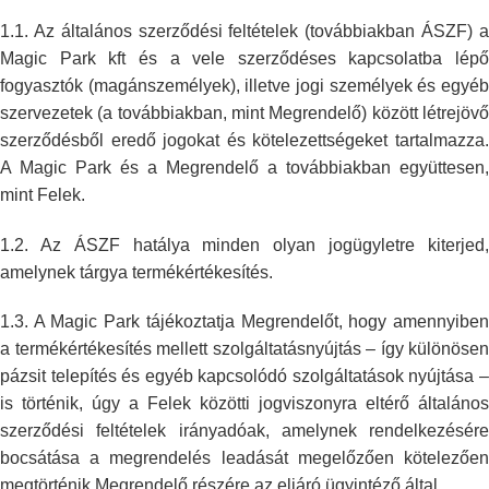
1.1. Az általános szerződési feltételek (továbbiakban ÁSZF) a
Magic Park
kft és a vele szerződéses kapcsolatba lépő
fogyasztók (magánszemélyek),
illetve jogi személyek és egyé
szervezetek (a továbbiakban, mint
Megrendelő) között létrejövő
szerződésből eredő jogokat és
kötelezettségeket tartalmazza
A Magic Park és a Megrendelő a továbbiakban
együttesen,
mint Felek.
1.2. Az ÁSZF hatálya minden olyan jogügyletre kiterjed,
amelynek tárgya
termékértékesítés.
1.3. A Magic Park tájékoztatja Megrendelőt, hogy amennyiben
a
termékértékesítés mellett szolgáltatásnyújtás – így különösen
pázsit
telepítés és egyéb kapcsolódó szolgáltatások nyújtása –
is történik, úgy a
Felek közötti jogviszonyra eltérő általános
szerződési feltételek
irányadóak, amelynek rendelkezésére
bocsátása a megrendelés leadását
megelőzően kötelezőe
megtörténik Megrendelő részére az eljáró ügyintéző
által.