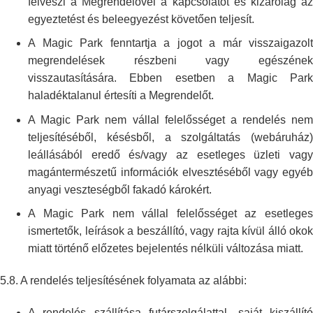
felveszi a
Megrendelővel a kapcsolatot és kizárólag a
egyeztetést és beleegyezést
követően teljesít.
A Magic Park fenntartja a jogot a már visszaigazolt
megrendelések
részbeni vagy egészének
visszautasítására. Ebben esetben a Magic Park
haladéktalanul értesíti a Megrendelőt.
A Magic Park nem vállal felelősséget a rendelés nem
teljesítéséből,
késésből, a szolgáltatás (webáruház)
leállásából eredő és/vagy az esetleges
üzleti vag
magántermészetű információk elvesztéséből vagy egyéb
anyagi
veszteségből fakadó károkért.
A Magic Park nem vállal felelősséget az esetleges
ismertetők, leírások a
beszállító, vagy rajta kívül álló okok
miatt történő előzetes bejelentés
nélküli változása miatt.
5.8. A rendelés teljesítésének folyamata az alábbi:
A rendelés szállítása futárszolgálattal, saját kiszállító