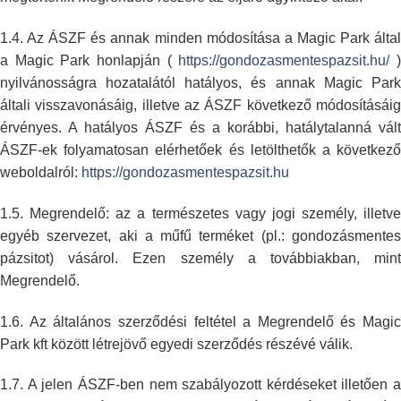
1.4. Az ÁSZF és annak minden módosítása a Magic Park által
a Magic Park
honlapján (
https://gondozasmentespazsit.hu/
nyilvánosságra hozatalától hatályos, és annak Magic Park
általi
visszavonásáig, illetve az ÁSZF következő módosításáig
érvényes. A hatályos
ÁSZF és a korábbi, hatálytalanná vált
ÁSZF-ek folyamatosan elérhetőek és
letölthetők a következő
weboldalról:
https://gondozasmentespazsit.hu
1.5. Megrendelő: az a természetes vagy jogi személy, illetve
egyéb
szervezet, aki a műfű terméket (pl.: gondozásmentes
pázsitot) vásárol. Ezen
személy a továbbiakban, min
Megrendelő.
1.6. Az általános szerződési feltétel a Megrendelő és Magic
Park kft között
létrejövő egyedi szerződés részévé válik.
1.7. A jelen ÁSZF-ben nem szabályozott kérdéseket illetően a