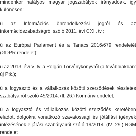
mindenkor
hatályos magyar jogszabályok irányadóak, így
különösen:
ü az Információs önrendelkezési jogról és az
információszabadságról szóló
2011. évi CXII. tv.;
ü az Európai Parlament és a Tanács 2016/679 rendeletét
(GDPR rendelet);
ü az 2013. évi V. tv. a Polgári Törvénykönyvről (a továbbiakban:
új Ptk.);
ü a fogyasztó és a vállalkozás közötti szerződések részletes
szabályairól
szóló 45/2014. (II. 26.) Kormányrendelet;
ü a fogyasztó és vállalkozás közötti szerződés keretében
eladott dolgokra
vonatkozó szavatossági és jótállási igénye
intézésének eljárási
szabályairól szóló 19/2014. (IV. 29.) NG
rendelet