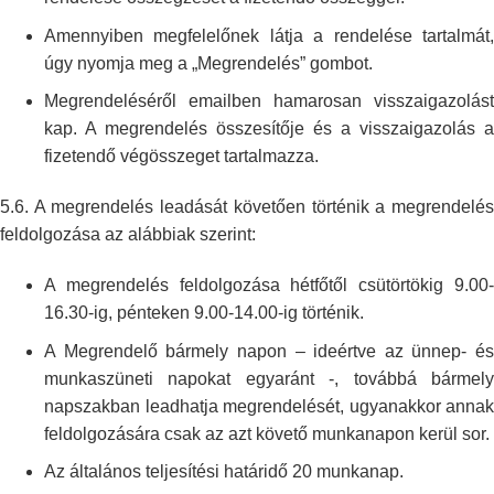
Amennyiben megfelelőnek látja a rendelése tartalmát,
úgy nyomja meg a
„Megrendelés” gombot.
Megrendeléséről emailben hamarosan visszaigazolást
kap. A megrendelés
összesítője és a visszaigazolás a
fizetendő végösszeget tartalmazza.
5.6. A megrendelés leadását követően történik a megrendelés
feldolgozása az
alábbiak szerint:
A megrendelés feldolgozása hétfőtől csütörtökig 9.00-
16.30-ig, pénteken
9.00-14.00-ig történik.
A Megrendelő bármely napon – ideértve az ünnep- és
munkaszüneti napokat
egyaránt -, továbbá bármel
napszakban leadhatja megrendelését, ugyanakkor
annak
feldolgozására csak az azt követő munkanapon kerül sor.
Az általános teljesítési határidő 20 munkanap.