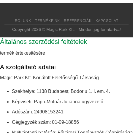
RÓLUNK
TERMÉKEINK
REFERENCIÁK
KAPCSOLAT
Copyright 2026 © Magic Park Kft. - Minden jog fenntartva!
Általános szerződési feltételek
termék értékesítésére
A szolgáltató adatai
Magic Park Kft. Korlátolt Felelősségű Társaság
Székhelye: 1138 Budapest, Bodor u 1. I. em. 4.
Képviseli: Papp-Molnár Julianna ügyvezető
Adószám: 24908153241
Cégjegyzék szám: 01-09-18856
Nyilvántartó hatóság: Fővárosi Törvényszék Cégbírósága