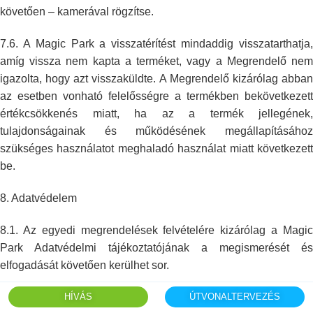
követően – kamerával
rögzítse.
7.6. A Magic Park a visszatérítést mindaddig visszatarthatja,
amíg vissza
nem kapta a terméket, vagy a Megrendelő ne
igazolta, hogy azt
visszaküldte. A Megrendelő kizárólag abba
az esetben vonható felelősségre
a termékben bekövetkezett
értékcsökkenés miatt, ha az a termék jellegének,
tulajdonságainak és működésének megállapításához
szükséges használatot
meghaladó használat miatt következet
be.
8.
Adatvédelem
8.1. Az egyedi megrendelések felvételére kizárólag a Magic
Park Adatvédelmi
tájékoztatójának a megismerését és
elfogadását követően kerülhet sor.
HÍVÁS
ÚTVONALTERVEZÉS
Adatkezeléssel
Megrendelő neve, email cím, telefonszám,