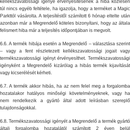
kellékszavatossági igénye érvényesítésének a hiba közlésén
túl nincs egyéb
feltétele, ha igazolja, hogy a terméket a Magi
Parkttól vásárolta. A
teljesítéstől számított 6 hónap eltelte után
azonban már a Megrendelő
köteles bizonyítani, hogy az általa
felismert hiba már a teljesítés
időpontjában is megvolt.
6.6. A termék hibája esetén a Megrendelő – választása szerint
– vagy a fent
részletezett kellékszavatossági jogait vag
termékszavatossági igényt
érvényesíthet. Termékszavatosság
igényként a Megrendelő kizárólag a hibás
termék kijavításá
vagy kicserélését kérheti.
6.7. A termék akkor hibás, ha az nem felel meg a forgalomba
hozatalakor
hatályos minőségi követelményeknek, vagy ha
nem rendelkezik a gyártó által
adott leírásban szerepl
tulajdonságokkal.
6.8. Termékszavatossági igényét a Megrendelő a termék gyártó
általi
forgalomba hozatalától számított 2 éven belül