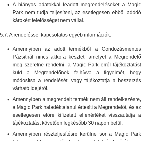
A hiányos adatokkal leadott megrendeléseket a Magic
Park nem tudja
teljesíteni, az esetlegesen ebből adód
károkért felelősséget nem vállal.
5.7. A rendeléssel kapcsolatos egyéb információk:
Amennyiben az adott termékből a Gondozásmentes
Pázsitnál nincs akkora készlet,
amelyet a Megrendelő
meg szeretne rendelni, a Magic Park erről
tájékoztatás
küld a Megrendelőnek felhívva a figyelmét, hogy
módosítsa a
rendelését, vagy tájékoztatja a beszerzé
várható idejéről.
Amennyiben a megrendelt termék nem áll rendelkezésre,
a Magic Park
haladéktalanul értesíti a Megrendelőt, és az
esetlegesen előre kifizetett
ellenértéket visszautalja 
tájékoztatást követően legkésőbb 30 napon
belül.
Amennyiben részteljesítésre kerülne sor a Magic Park