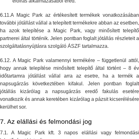
előírás alkalmazásából
ered.
6.11.A Magic Park az értékesített termékek vonatkozásában
további jótállást
vállal a telepített termékekre abban az esetben,
ha azok telepítése a Magic
Park, vagy minősített telepítő
partnerei által történik. Jelen pontban
foglalt jótállás részleteit a
szolgáltatásnyújtásra szolgáló ÁSZF
tartalmazza.
6.12. A Magic Park valamennyi termékére – függetlenül attól,
hogy annak
telepítése minősített telepítő által történt – 8 é
időtartamra jótállást
vállal arra az esetre, ha a termék 
napsugárzás következtében kifakul.
Jelen pontban foglal
jótállás kizárólag a napsugárzás eredő fakulás
esetér
vonatkozik és annak keretében kizárólag a pázsit kicserélésére
kerülhet sor.
7. Az elállási és felmondási jog
7.1. A Magic Park kft. 3 napos elállási vagy felmondási