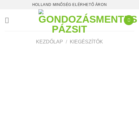
Skip
HOLLAND MINŐSÉG ELÉRHETŐ ÁRON
to
content
KEZDŐLAP
/
KIEGÉSZÍTŐK