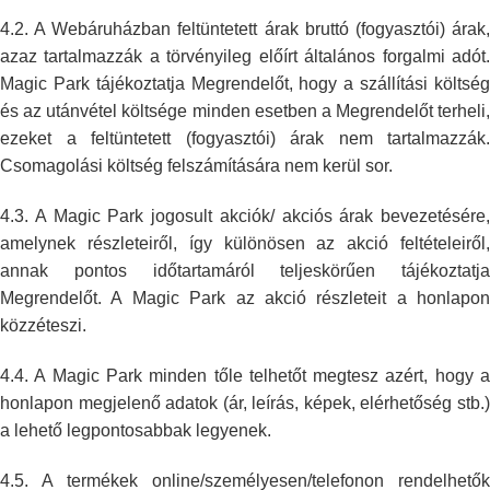
4.2. A Webáruházban feltüntetett árak bruttó (fogyasztói) árak,
azaz
tartalmazzák a törvényileg előírt általános forgalmi adót.
Magic Park
tájékoztatja Megrendelőt, hogy a szállítási költsé
és az utánvétel
költsége minden esetben a Megrendelőt terheli,
ezeket a feltüntetett
(fogyasztói) árak nem tartalmazzák.
Csomagolási költség felszámítására nem
kerül sor.
4.3. A Magic Park jogosult akciók/ akciós árak bevezetésére,
amelynek
részleteiről, így különösen az akció feltételeiről,
annak pontos
időtartamáról teljeskörűen tájékoztatja
Megrendelőt. A Magic Park az akció
részleteit a honlapon
közzéteszi.
4.4. A Magic Park minden tőle telhetőt megtesz azért, hogy a
honlapon
megjelenő adatok (ár, leírás, képek, elérhetőség stb.)
a lehető
legpontosabbak legyenek.
4.5. A termékek online/személyesen/telefonon rendelhetők