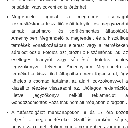
brigáddal vagy
egyénileg is történhet
Megrendelő jogosult a megrendelt csomagot
kézbesítéskor a kiszállító
előtt felnyitni és meggyőződn
annak tartalmáról és sérülésmentes
állapotáról.
Amennyiben Megrendelő a megrendelt és a kiszállított
termékek
vonatkozásában eltérést vagy a termékeken
sérülést észlel köteles azt
jelezni a kiszállítónak, aki az
esetleges hiányról vagy sérülésről köteles
ponto
jegyzőkönyvet felvenni. Amennyiben Megrendelő a
terméket a
kiszállított állapotban nem fogadja el, úg
köteles a csomag tartalmát az
aláírt jegyzőkönyvvel 
kiszállító részére visszaadni az. Utólagos
reklamációt
illetve jegyzőkönyv nélküli reklamációt a
Gondozásmentes Pázsitnak
nem áll módjában elfogadni.
A futárszolgálat munkanapokon, 8 és 17 óra között
teljesíti a
megrendeléseket. Szállítási címként kérjük,
hogy olyan címet jelöljön meg,
amikor ebben az időben 