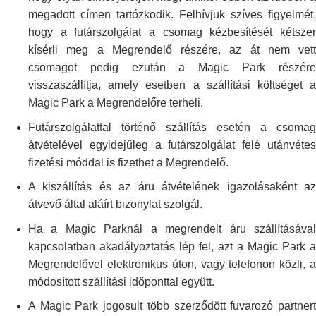
megadott címen tartózkodik. Felhívjuk szíves
figyelmét,
hogy a futárszolgálat a csomag kézbesítését kétszer
kísérli meg
a Megrendelő részére, az át nem vett
csomagot pedig ezután a Magic Park
részér
visszaszállítja, amely esetben a szállítási költséget a
Magic Park
a Megrendelőre terheli.
Futárszolgálattal történő szállítás esetén a csomag
átvételével
egyidejűleg a futárszolgálat felé utánvétes
fizetési móddal is fizethet a
Megrendelő.
A kiszállítás és az áru átvételének igazolásaként az
átvevő által aláírt
bizonylat szolgál.
Ha a Magic Parknál a megrendelt áru szállításával
kapcsolatban
akadályoztatás lép fel, azt a Magic Park a
Megrendelővel elektronikus úton,
vagy telefonon közli, 
módosított szállítási időponttal együtt.
A Magic Park jogosult több szerződött fuvarozó partnert